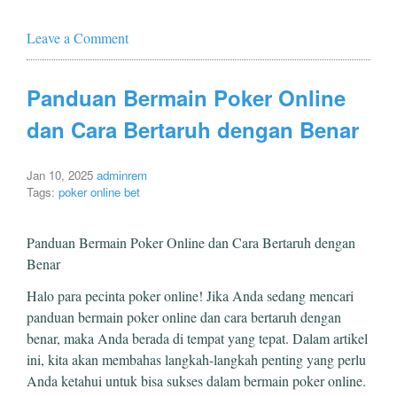
Leave a Comment
Panduan Bermain Poker Online
dan Cara Bertaruh dengan Benar
Jan 10, 2025
adminrem
Tags:
poker online bet
Panduan Bermain Poker Online dan Cara Bertaruh dengan
Benar
Halo para pecinta poker online! Jika Anda sedang mencari
panduan bermain poker online dan cara bertaruh dengan
benar, maka Anda berada di tempat yang tepat. Dalam artikel
ini, kita akan membahas langkah-langkah penting yang perlu
Anda ketahui untuk bisa sukses dalam bermain poker online.