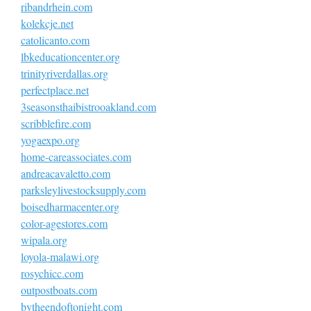
ribandrhein.com
kolekcje.net
catolicanto.com
lbkeducationcenter.org
trinityriverdallas.org
perfectplace.net
3seasonsthaibistrooakland.com
scribblefire.com
yogaexpo.org
home-careassociates.com
andreacavaletto.com
parksleylivestocksupply.com
boisedharmacenter.org
color-agestores.com
wipala.org
loyola-malawi.org
rosychicc.com
outpostboats.com
bytheendoftonight.com