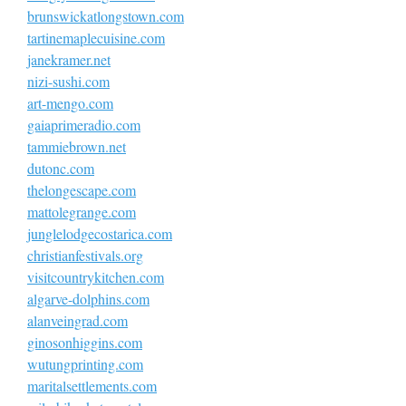
brunswickatlongstown.com
tartinemaplecuisine.com
janekramer.net
nizi-sushi.com
art-mengo.com
gaiaprimeradio.com
tammiebrown.net
dutonc.com
thelongescape.com
mattolegrange.com
junglelodgecostarica.com
christianfestivals.org
visitcountrykitchen.com
algarve-dolphins.com
alanveingrad.com
ginosonhiggins.com
wutungprinting.com
maritalsettlements.com