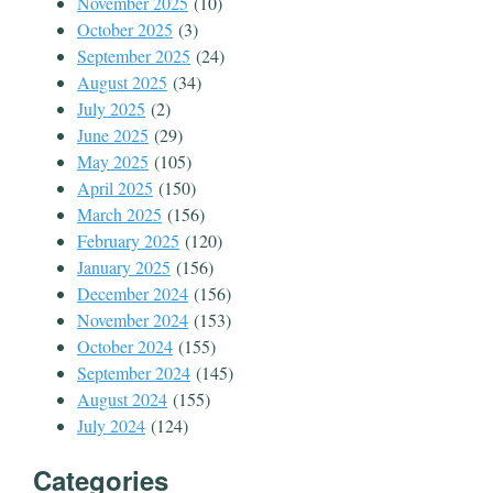
November 2025
(10)
October 2025
(3)
September 2025
(24)
August 2025
(34)
July 2025
(2)
June 2025
(29)
May 2025
(105)
April 2025
(150)
March 2025
(156)
February 2025
(120)
January 2025
(156)
December 2024
(156)
November 2024
(153)
October 2024
(155)
September 2024
(145)
August 2024
(155)
July 2024
(124)
Categories