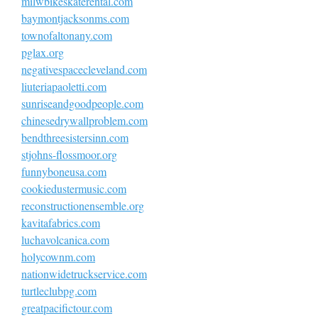
milwbikeskaterental.com
baymontjacksonms.com
townofaltonany.com
pglax.org
negativespacecleveland.com
liuteriapaoletti.com
sunriseandgoodpeople.com
chinesedrywallproblem.com
bendthreesistersinn.com
stjohns-flossmoor.org
funnyboneusa.com
cookiedustermusic.com
reconstructionensemble.org
kavitafabrics.com
luchavolcanica.com
holycownm.com
nationwidetruckservice.com
turtleclubpg.com
greatpacifictour.com