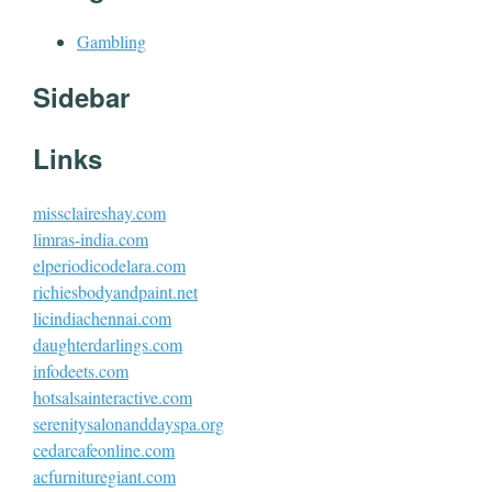
Gambling
Sidebar
Links
missclaireshay.com
limras-india.com
elperiodicodelara.com
richiesbodyandpaint.net
licindiachennai.com
daughterdarlings.com
infodeets.com
hotsalsainteractive.com
serenitysalonanddayspa.org
cedarcafeonline.com
acfurnituregiant.com