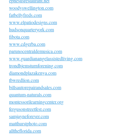
ephesusrestaurant.net
woodyswellington.com
fatbellyfreds.com
www.elpatiodesigns.com
hudsonquarteryork.com
fibota.com
www.cdgerba.com
parunocentraldemusica.com
www.guardianangelassistedliving.com
trondhjemsturnforening.com
diamondplazakenya.com
tbwredlion.com
billsautorepairandsales.com
quantum-naturals.com
montessorilearningcenter.org
fergusonstreetfest.com
samjayneforever.com
matthurstphoto.com
alltheflorida.com