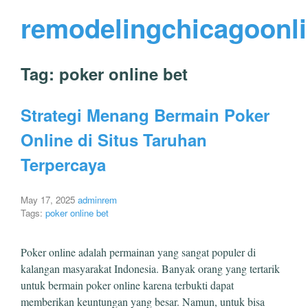
remodelingchicagoonl
Tag:
poker online bet
Strategi Menang Bermain Poker
Online di Situs Taruhan
Terpercaya
May 17, 2025
adminrem
Tags:
poker online bet
Poker online adalah permainan yang sangat populer di
kalangan masyarakat Indonesia. Banyak orang yang tertarik
untuk bermain poker online karena terbukti dapat
memberikan keuntungan yang besar. Namun, untuk bisa