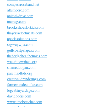
compassroseband.net
altumcore.com
animal-drive.com
tnamag.com
brooksshoesforkids.com
thayersselectmeats.com
aporiasolutions.com
segwaywpa.com
gulfcoastpalapas.com
thebridgehealthclinics.com
waterlinewriters.org
shameddogan.com
parentsoftots.org
creative3drenderings.com
farmerstradecoffee.com
logcabinyardage.com
davidboers.com
www.imobetachat.com