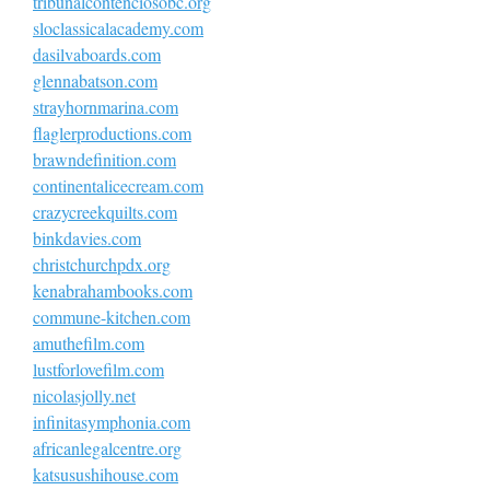
tribunalcontenciosobc.org
sloclassicalacademy.com
dasilvaboards.com
glennabatson.com
strayhornmarina.com
flaglerproductions.com
brawndefinition.com
continentalicecream.com
crazycreekquilts.com
binkdavies.com
christchurchpdx.org
kenabrahambooks.com
commune-kitchen.com
amuthefilm.com
lustforlovefilm.com
nicolasjolly.net
infinitasymphonia.com
africanlegalcentre.org
katsusushihouse.com