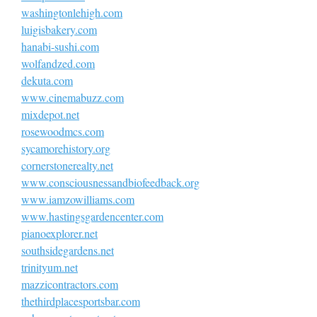
washingtonlehigh.com
luigisbakery.com
hanabi-sushi.com
wolfandzed.com
dekuta.com
www.cinemabuzz.com
mixdepot.net
rosewoodmcs.com
sycamorehistory.org
cornerstonerealty.net
www.consciousnessandbiofeedback.org
www.iamzowilliams.com
www.hastingsgardencenter.com
pianoexplorer.net
southsidegardens.net
trinityum.net
mazzicontractors.com
thethirdplacesportsbar.com