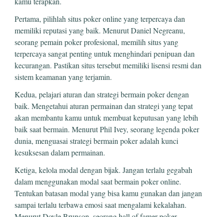
kamu terapkan.
Pertama, pilihlah situs poker online yang terpercaya dan
memiliki reputasi yang baik. Menurut Daniel Negreanu,
seorang pemain poker profesional, memilih situs yang
terpercaya sangat penting untuk menghindari penipuan dan
kecurangan. Pastikan situs tersebut memiliki lisensi resmi dan
sistem keamanan yang terjamin.
Kedua, pelajari aturan dan strategi bermain poker dengan
baik. Mengetahui aturan permainan dan strategi yang tepat
akan membantu kamu untuk membuat keputusan yang lebih
baik saat bermain. Menurut Phil Ivey, seorang legenda poker
dunia, menguasai strategi bermain poker adalah kunci
kesuksesan dalam permainan.
Ketiga, kelola modal dengan bijak. Jangan terlalu gegabah
dalam menggunakan modal saat bermain poker online.
Tentukan batasan modal yang bisa kamu gunakan dan jangan
sampai terlalu terbawa emosi saat mengalami kekalahan.
Menurut Doyle Brunson, seorang hall of famer poker,