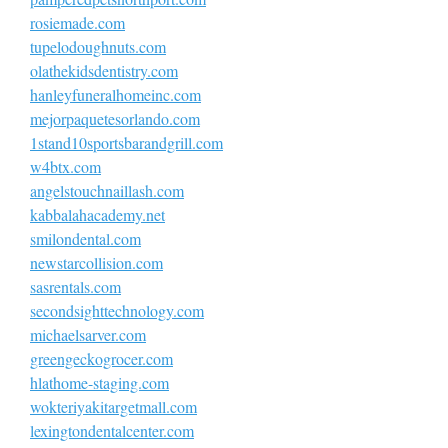
rosiemade.com
tupelodoughnuts.com
olathekidsdentistry.com
hanleyfuneralhomeinc.com
mejorpaquetesorlando.com
1stand10sportsbarandgrill.com
w4btx.com
angelstouchnaillash.com
kabbalahacademy.net
smilondental.com
newstarcollision.com
sasrentals.com
secondsighttechnology.com
michaelsarver.com
greengeckogrocer.com
hlathome-staging.com
wokteriyakitargetmall.com
lexingtondentalcenter.com