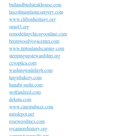
bullandbirdsteakhouse.com
lascolinasplasticsurgery.com
www.cliftonheritage.org
sma43.org
remodelingchicagoonline.com
brentwoodyogacenter.com
www.tiptonlandscaping.com
steppingupstewardship.org
ccvoptica.com
washingtonlehigh.com
luigisbakery.com
hanabi-sushi.com
wolfandzed.com
dekuta.com
www.cinemabuzz.com
mixdepot.net
rosewoodmcs.com
sycamorehistory.org
cornerstonerealty.net