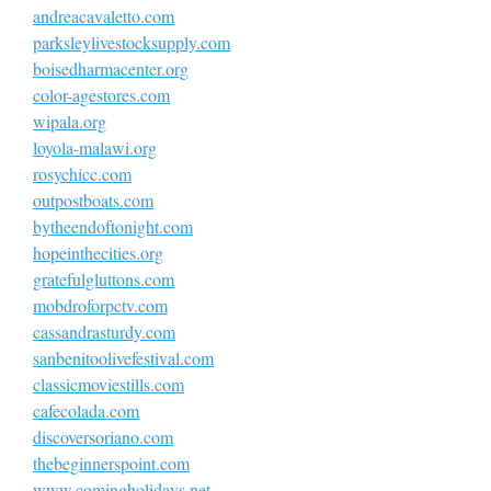
andreacavaletto.com
parksleylivestocksupply.com
boisedharmacenter.org
color-agestores.com
wipala.org
loyola-malawi.org
rosychicc.com
outpostboats.com
bytheendoftonight.com
hopeinthecities.org
gratefulgluttons.com
mobdroforpctv.com
cassandrasturdy.com
sanbenitoolivefestival.com
classicmoviestills.com
cafecolada.com
discoversoriano.com
thebeginnerspoint.com
www.comingholidays.net