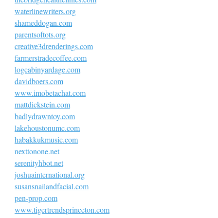
waterlinewriters.org
shameddogan.com
parentsoftots.org
creative3drenderings.com
farmerstradecoffee.com
logcabinyardage.com
davidboers.com
www.imobetachat.com
mattdickstein.com
badlydrawntoy.com
lakehoustonumc.com
habakkukmusic.com
nexttonone.net
serenityhbot.net
joshuainternational.org
susansnailandfacial.com
pen-prop.com
www.tigertrendsprinceton.com