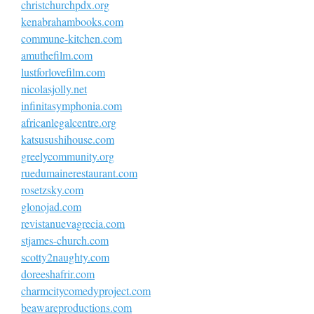
christchurchpdx.org
kenabrahambooks.com
commune-kitchen.com
amuthefilm.com
lustforlovefilm.com
nicolasjolly.net
infinitasymphonia.com
africanlegalcentre.org
katsusushihouse.com
greelycommunity.org
ruedumainerestaurant.com
rosetzsky.com
glonojad.com
revistanuevagrecia.com
stjames-church.com
scotty2naughty.com
doreeshafrir.com
charmcitycomedyproject.com
beawareproductions.com