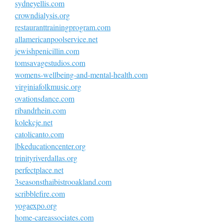
sydneyellis.com
crowndialysis.org
restauranttrainingprogram.com
allamericanpoolservice.net
jewishpenicillin.com
tomsavagestudios.com
womens-wellbeing-and-mental-health.com
virginiafolkmusic.org
ovationsdance.com
ribandrhein.com
kolekcje.net
catolicanto.com
lbkeducationcenter.org
trinityriverdallas.org
perfectplace.net
3seasonsthaibistrooakland.com
scribblefire.com
yogaexpo.org
home-careassociates.com