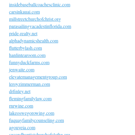
insidebaseballcoachesclinic.com
carsinkauai.com
millstreetchurchofchrist.org
parasailingvacadestinflorida.com
pride-realty.net
alphadynamicshealth.com
flutterbylash.com
hanlintearoom.com
funnyduckfarms.com
jenwaite.com
elevatemanagementgroup.com
leroyzimmerman.com
drfinley.net
flemingfamilylaw.com
rnrwine.com
lakeoswegorowing.com
fuquayfamilycounseling.com
agouveia.com
secondbaptistchurchofolathe.org