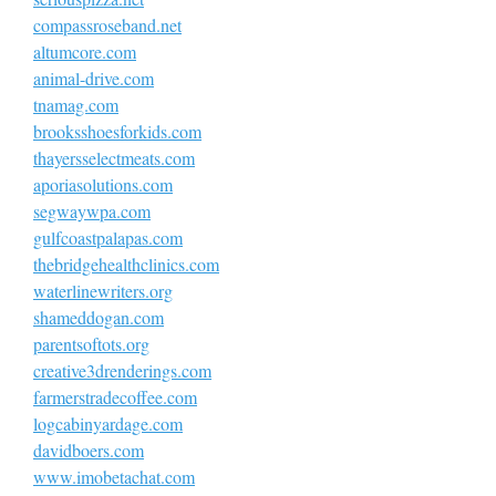
compassroseband.net
altumcore.com
animal-drive.com
tnamag.com
brooksshoesforkids.com
thayersselectmeats.com
aporiasolutions.com
segwaywpa.com
gulfcoastpalapas.com
thebridgehealthclinics.com
waterlinewriters.org
shameddogan.com
parentsoftots.org
creative3drenderings.com
farmerstradecoffee.com
logcabinyardage.com
davidboers.com
www.imobetachat.com