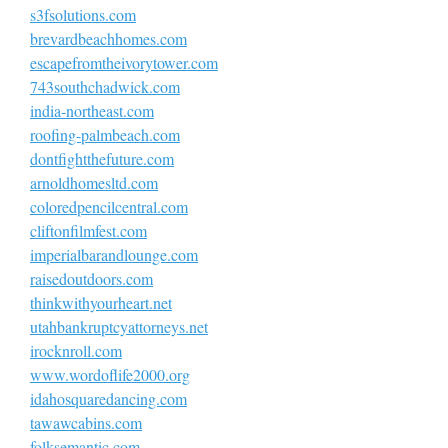
s3fsolutions.com
brevardbeachhomes.com
escapefromtheivorytower.com
743southchadwick.com
india-northeast.com
roofing-palmbeach.com
dontfightthefuture.com
arnoldhomesltd.com
coloredpencilcentral.com
cliftonfilmfest.com
imperialbarandlounge.com
raisedoutdoors.com
thinkwithyourheart.net
utahbankruptcyattorneys.net
irocknroll.com
www.wordoflife2000.org
idahosquaredancing.com
tawawcabins.com
folksemantic.com