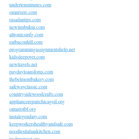
undertenminutes.com
omnivere.com
rasadantips.com
newtimbuktu.com
altronicsmfg.com
eatbaconhill.com
programmingassignmentshelp.net
kidssleepover.com
newtravels.net
paydayloansforus.com
thebelmontbakery.com
safewayclassic.com
countrysidewoodcrafts.com
appliancerepairchicagoil.org
ontariotbf.org
instalegendary.com
keepworkershealthyandsafe.com
noodlesitaliankitchen.com
nydreamact.org