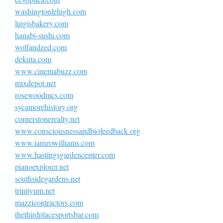
washingtonlehigh.com
luigisbakery.com
hanabi-sushi.com
wolfandzed.com
dekuta.com
www.cinemabuzz.com
mixdepot.net
rosewoodmcs.com
sycamorehistory.org
cornerstonerealty.net
www.consciousnessandbiofeedback.org
www.iamzowilliams.com
www.hastingsgardencenter.com
pianoexplorer.net
southsidegardens.net
trinityum.net
mazzicontractors.com
thethirdplacesportsbar.com