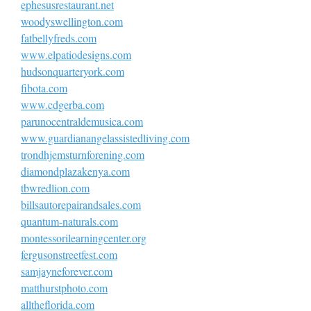
ephesusrestaurant.net
woodyswellington.com
fatbellyfreds.com
www.elpatiodesigns.com
hudsonquarteryork.com
fibota.com
www.cdgerba.com
parunocentraldemusica.com
www.guardianangelassistedliving.com
trondhjemsturnforening.com
diamondplazakenya.com
tbwredlion.com
billsautorepairandsales.com
quantum-naturals.com
montessorilearningcenter.org
fergusonstreetfest.com
samjayneforever.com
matthurstphoto.com
alltheflorida.com