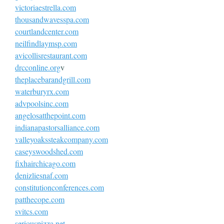
victoriaestrella.com
thousandwavesspa.com
courtlandcenter.com
neilfindlaymsp.com
avicollisrestaurant.com
drcconline.org
v
theplacebarandgrill.com
waterburyrx.com
advpoolsinc.com
angelosatthepoint.com
indianapastorsalliance.com
valleyoakssteakcompany.com
caseyswoodshed.com
fixhairchicago.com
denizliesnaf.com
constitutionconferences.com
patthecope.com
svitcs.com
seriouspizza.net