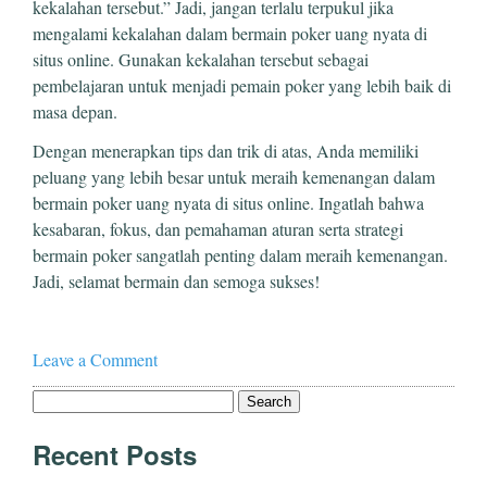
kekalahan tersebut.” Jadi, jangan terlalu terpukul jika
mengalami kekalahan dalam bermain poker uang nyata di
situs online. Gunakan kekalahan tersebut sebagai
pembelajaran untuk menjadi pemain poker yang lebih baik di
masa depan.
Dengan menerapkan tips dan trik di atas, Anda memiliki
peluang yang lebih besar untuk meraih kemenangan dalam
bermain poker uang nyata di situs online. Ingatlah bahwa
kesabaran, fokus, dan pemahaman aturan serta strategi
bermain poker sangatlah penting dalam meraih kemenangan.
Jadi, selamat bermain dan semoga sukses!
Leave a Comment
Search
for:
Recent Posts