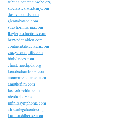
tribunalcontenciosobc.org
sloclassicalacademy.com
dasilvaboards.com
glennabatson.com
strayhornmarina.com
flaglerproductions.com
brawndefinition.com
continentalicecream.com
crazycreekquilts.com
binkdavies.com
christchurchpdx.org
kenabrahambooks.com
commune-kitchen.com
amuthefilm.com
lustforlovefilm.com
nicolasjolly.net
infinitasymphonia.com
africanlegalcentre.org
katsusushihouse.com