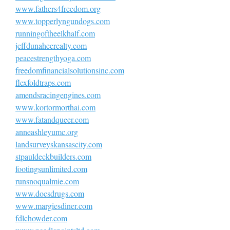
www.fathers4freedom.org
www.topperlyngundogs.com
runningoftheelkhalf.com
jeffdunaheerealty.com
peacestrengthyoga.com
freedomfinancialsolutionsinc.com
flexfoldtraps.com
amendsracingengines.com
www.kortormorthai.com
www.fatandqueer.com
anneashleyumc.org
landsurveyskansascity.com
stpauldeckbuilders.com
footingsunlimited.com
runsnoqualmie.com
www.docsdrugs.com
www.margiesdiner.com
fdlchowder.com