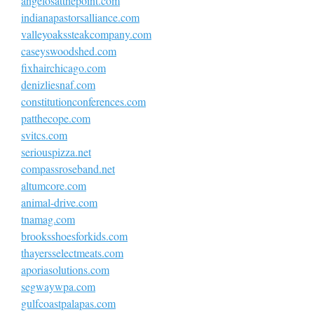
angelosatthepoint.com
indianapastorsalliance.com
valleyoakssteakcompany.com
caseyswoodshed.com
fixhairchicago.com
denizliesnaf.com
constitutionconferences.com
patthecope.com
svitcs.com
seriouspizza.net
compassroseband.net
altumcore.com
animal-drive.com
tnamag.com
brooksshoesforkids.com
thayersselectmeats.com
aporiasolutions.com
segwaywpa.com
gulfcoastpalapas.com