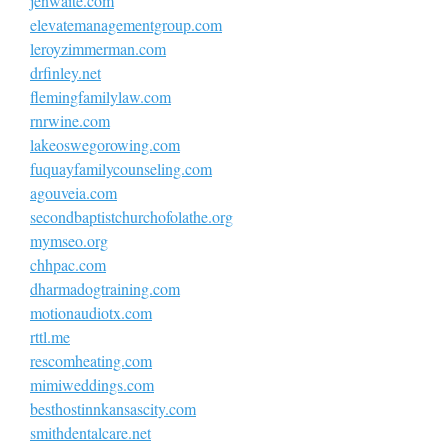
jenwaite.com
elevatemanagementgroup.com
leroyzimmerman.com
drfinley.net
flemingfamilylaw.com
rnrwine.com
lakeoswegorowing.com
fuquayfamilycounseling.com
agouveia.com
secondbaptistchurchofolathe.org
mymseo.org
chhpac.com
dharmadogtraining.com
motionaudiotx.com
rttl.me
rescomheating.com
mimiweddings.com
besthostinnkansascity.com
smithdentalcare.net