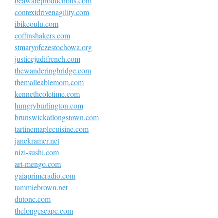
beawareproductions.com
contextdrivenagility.com
ibikeoulu.com
coffinshakers.com
stmaryofczestochowa.org
justicejudifrench.com
thewanderingbridge.com
themalleablemom.com
kennethcoletime.com
hungryburlington.com
brunswickatlongstown.com
tartinemaplecuisine.com
janekramer.net
nizi-sushi.com
art-mengo.com
gaiaprimeradio.com
tammiebrown.net
dutonc.com
thelongescape.com