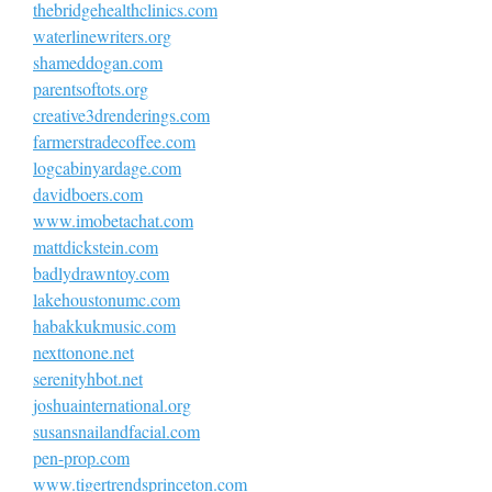
thebridgehealthclinics.com
waterlinewriters.org
shameddogan.com
parentsoftots.org
creative3drenderings.com
farmerstradecoffee.com
logcabinyardage.com
davidboers.com
www.imobetachat.com
mattdickstein.com
badlydrawntoy.com
lakehoustonumc.com
habakkukmusic.com
nexttonone.net
serenityhbot.net
joshuainternational.org
susansnailandfacial.com
pen-prop.com
www.tigertrendsprinceton.com