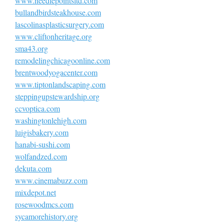
www.needlepointsltd.com
bullandbirdsteakhouse.com
lascolinasplasticsurgery.com
www.cliftonheritage.org
sma43.org
remodelingchicagoonline.com
brentwoodyogacenter.com
www.tiptonlandscaping.com
steppingupstewardship.org
ccvoptica.com
washingtonlehigh.com
luigisbakery.com
hanabi-sushi.com
wolfandzed.com
dekuta.com
www.cinemabuzz.com
mixdepot.net
rosewoodmcs.com
sycamorehistory.org