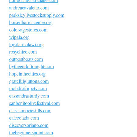
home-careassociates.com
andreacavaletto.com
parksleylivestocksupply.com
boisedharmacenter.org
color-agestores.com
wipala.org
loyola-malawi.org
rosychicc.com
outpostboats.com
bytheendoftonight.com
hopeinthecities.org
gratefulgluttons.com
mobdroforpctv.com
cassandrasturdy.com
sanbenitoolivefestival.com
classicmoviestills.com
cafecolada.com
discoversoriano.com
thebeginnerspoint.com