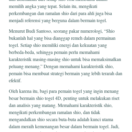
memilih angka yang tepat. Selain itu, mengikuti
perkembangan dan ramalan shio dari para ahli juga bisa
menjadi referensi yang berguna dalam bermain togel.
Menurut Budi Santoso, seorang pakar numerologi, “Shio
bukanlah hal yang bisa dianggap remeh dalam permainan
togel. Setiap shio memiliki energi dan kekuatan yang
berbeda-beda, sehingga pemain perlu memahami
karakteristik masing-masing shio untuk bisa memaksimalkan
peluang menang.” Dengan memahami karakteristik shio,
pemain bisa membuat strategi bermain yang lebih terarah dan
efektif.
Oleh karena itu, bagi para pemain togel yang ingin menang
besar bermain shio togel 4D, penting untuk melakukan riset
dan analisis yang matang. Memahami karakteristik shio,
mengikuti perkembangan ramalan shio, dan tidak
mengandalkan shio secara buta-buta adalah kunci utama
dalam meraih kemenangan besar dalam bermain togel. Jadi,