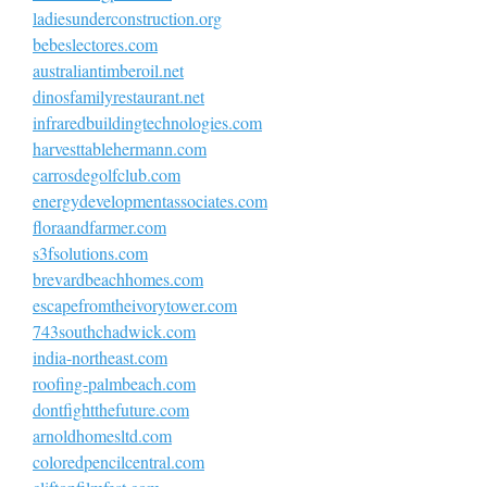
ladiesunderconstruction.org
bebeslectores.com
australiantimberoil.net
dinosfamilyrestaurant.net
infraredbuildingtechnologies.com
harvesttablehermann.com
carrosdegolfclub.com
energydevelopmentassociates.com
floraandfarmer.com
s3fsolutions.com
brevardbeachhomes.com
escapefromtheivorytower.com
743southchadwick.com
india-northeast.com
roofing-palmbeach.com
dontfightthefuture.com
arnoldhomesltd.com
coloredpencilcentral.com