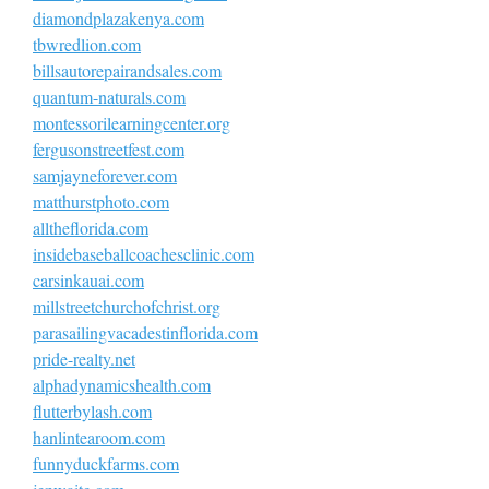
diamondplazakenya.com
tbwredlion.com
billsautorepairandsales.com
quantum-naturals.com
montessorilearningcenter.org
fergusonstreetfest.com
samjayneforever.com
matthurstphoto.com
alltheflorida.com
insidebaseballcoachesclinic.com
carsinkauai.com
millstreetchurchofchrist.org
parasailingvacadestinflorida.com
pride-realty.net
alphadynamicshealth.com
flutterbylash.com
hanlintearoom.com
funnyduckfarms.com