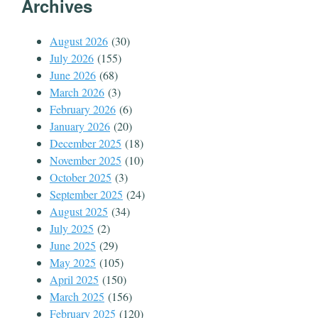
Archives
August 2026
(30)
July 2026
(155)
June 2026
(68)
March 2026
(3)
February 2026
(6)
January 2026
(20)
December 2025
(18)
November 2025
(10)
October 2025
(3)
September 2025
(24)
August 2025
(34)
July 2025
(2)
June 2025
(29)
May 2025
(105)
April 2025
(150)
March 2025
(156)
February 2025
(120)