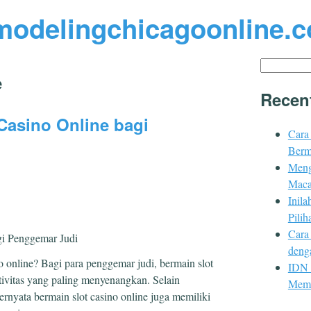
modelingchicagoonline.
Search
e
for:
Recen
Casino Online bagi
Cara
Berm
Meng
Maca
Inil
Pilih
Cara
gi Penggemar Judi
deng
o online? Bagi para penggemar judi, bermain slot
IDN 
ktivitas yang paling menyenangkan. Selain
Memu
ernyata bermain slot casino online juga memiliki