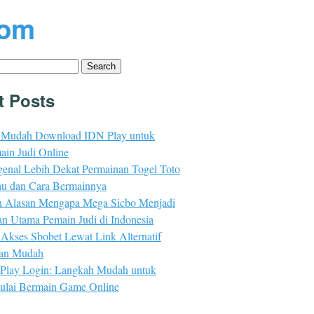
com
t Posts
 Mudah Download IDN Play untuk
ain Judi Online
enal Lebih Dekat Permainan Togel Toto
u dan Cara Bermainnya
ah Alasan Mengapa Mega Sicbo Menjadi
an Utama Pemain Judi di Indonesia
 Akses Sbobet Lewat Link Alternatif
an Mudah
Play Login: Langkah Mudah untuk
lai Bermain Game Online