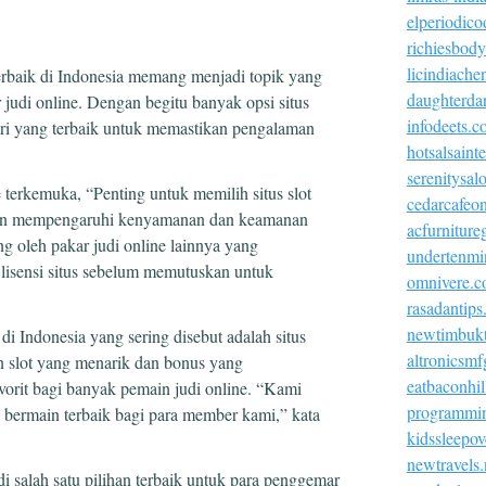
elperiodico
richiesbody
licindiache
Terbaik di Indonesia memang menjadi topik yang
daughterda
judi online. Dengan begitu banyak opsi situs
infodeets.
cari yang terbaik untuk memastikan pengalaman
hotsalsaint
serenitysa
 terkemuka, “Penting untuk memilih situs slot
cedarcafeo
 akan mempengaruhi kenyamanan dan keamanan
acfurniture
g oleh pakar judi online lainnya yang
undertenmi
 lisensi situs sebelum memutuskan untuk
omnivere.
rasadantip
newtimbuk
k di Indonesia yang sering disebut adalah situs
altronicsm
 slot yang menarik dan bonus yang
eatbaconhi
avorit bagi banyak pemain judi online. “Kami
programmin
bermain terbaik bagi para member kami,” kata
kidssleepo
newtravels.
di salah satu pilihan terbaik untuk para penggemar