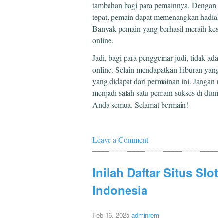
tambahan bagi para pemainnya. Dengan 
tepat, pemain dapat memenangkan hadiah
Banyak pemain yang berhasil meraih kesu
online.
Jadi, bagi para penggemar judi, tidak a
online. Selain mendapatkan hiburan yang
yang didapat dari permainan ini. Jangan
menjadi salah satu pemain sukses di duni
Anda semua. Selamat bermain!
Leave a Comment
Inilah Daftar Situs Slo
Indonesia
Feb 16, 2025
adminrem