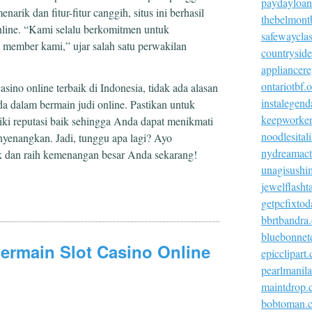
paydayloan
arik dan fitur-fitur canggih, situs ini berhasil
thebelmont
nline. “Kami selalu berkomitmen untuk
safewaycla
 member kami,” ujar salah satu perwakilan
countrysid
appliancere
ontariotbf.
asino online terbaik di Indonesia, tidak ada alasan
instalegen
 dalam bermain judi online. Pastikan untuk
keepworker
iki reputasi baik sehingga Anda dapat menikmati
noodlesital
enangkan. Jadi, tunggu apa lagi? Ayo
nydreamact
ik dan raih kemenangan besar Anda sekarang!
unagisushi
jewelflasht
getpcfixto
bbrtbandra.
bluebonnet
ermain Slot Casino Online
epicclipart
pearlmanil
maintdrop.
bobtoman.