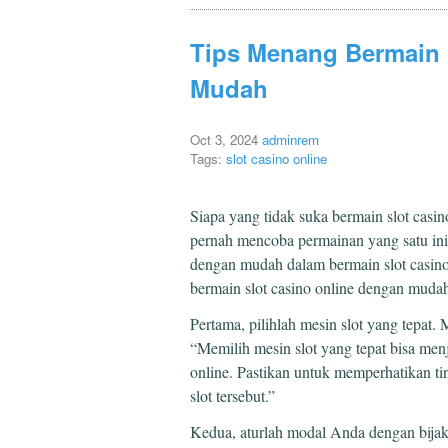
Tips Menang Bermain 
Mudah
Oct 3, 2024
adminrem
Tags:
slot casino online
Siapa yang tidak suka bermain slot casi
pernah mencoba permainan yang satu in
dengan mudah dalam bermain slot casino
bermain slot casino online dengan muda
Pertama, pilihlah mesin slot yang tepat.
“Memilih mesin slot yang tepat bisa men
online. Pastikan untuk memperhatikan tin
slot tersebut.”
Kedua, aturlah modal Anda dengan bija