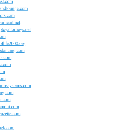
fest.com
randlounge.com
oors.com
urheart.net
tcyattorneys.net
com
life2000.org
edancing.com
ns.com
ic.com
com
.com
larmssystems.com
ing.com
er.com
emoni.com
azette.com
rack.com