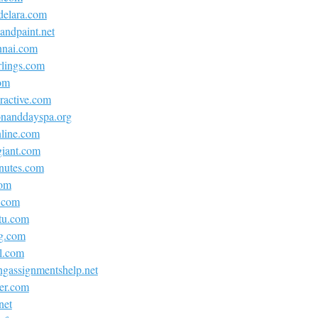
delara.com
andpaint.net
nnai.com
rlings.com
com
eractive.com
lonanddayspa.org
nline.com
giant.com
nutes.com
com
s.com
tu.com
fg.com
ll.com
gassignmentshelp.net
ver.com
net