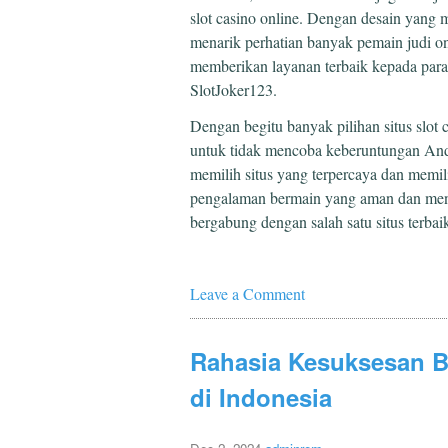
slot casino online. Dengan desain yang men
menarik perhatian banyak pemain judi o
memberikan layanan terbaik kepada para
SlotJoker123.
Dengan begitu banyak pilihan situs slot c
untuk tidak mencoba keberuntungan Anda
memilih situs yang terpercaya dan memil
pengalaman bermain yang aman dan meny
bergabung dengan salah satu situs terba
Leave a Comment
Rahasia Kesuksesan B
di Indonesia