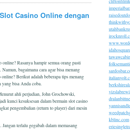
cliftonfilm
imperialba
Slot Casino Online dengan
raisedoutd
thinkwithyo
utahbankrup
irocknroll.
www.wordof
idahosquar
tawawcabi
no online? Rasanya hampir semua orang pasti
folksemant
i. Namun, bagaimana cara agar bisa menang
sardosbar.
 online? Berikut adalah beberapa tips menang
italianvolt
h yang bisa Anda coba.
berkshirea
vizslabrew
 Menurut ahli perjudian, John Grochowski,
dralanbittn
jadi kunci kesuksesan dalam bermain slot casino
yannisandl
gkat pengembalian (return to player) dari mesin
weedpatchg
kblinc.com
k. Jangan terlalu gegabah dalam memasang
eriesinglet