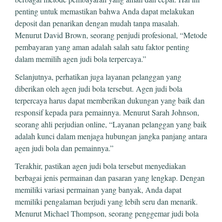
penting untuk memastikan bahwa Anda dapat melakukan
deposit dan penarikan dengan mudah tanpa masalah.
Menurut David Brown, seorang penjudi profesional, “Metode
pembayaran yang aman adalah salah satu faktor penting
dalam memilih agen judi bola terpercaya.”
Selanjutnya, perhatikan juga layanan pelanggan yang
diberikan oleh agen judi bola tersebut. Agen judi bola
terpercaya harus dapat memberikan dukungan yang baik dan
responsif kepada para pemainnya. Menurut Sarah Johnson,
seorang ahli perjudian online, “Layanan pelanggan yang baik
adalah kunci dalam menjaga hubungan jangka panjang antara
agen judi bola dan pemainnya.”
Terakhir, pastikan agen judi bola tersebut menyediakan
berbagai jenis permainan dan pasaran yang lengkap. Dengan
memiliki variasi permainan yang banyak, Anda dapat
memiliki pengalaman berjudi yang lebih seru dan menarik.
Menurut Michael Thompson, seorang penggemar judi bola