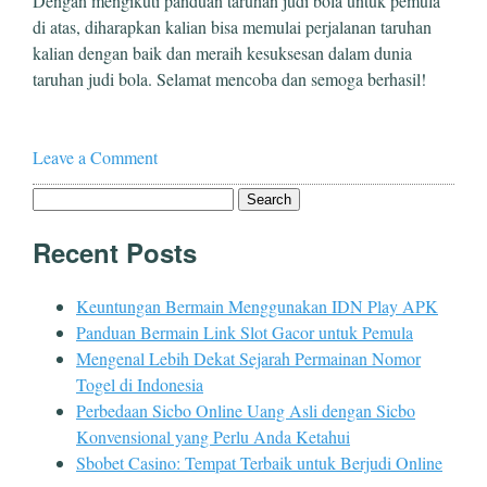
Dengan mengikuti panduan taruhan judi bola untuk pemula
di atas, diharapkan kalian bisa memulai perjalanan taruhan
kalian dengan baik dan meraih kesuksesan dalam dunia
taruhan judi bola. Selamat mencoba dan semoga berhasil!
Leave a Comment
Search
for:
Recent Posts
Keuntungan Bermain Menggunakan IDN Play APK
Panduan Bermain Link Slot Gacor untuk Pemula
Mengenal Lebih Dekat Sejarah Permainan Nomor
Togel di Indonesia
Perbedaan Sicbo Online Uang Asli dengan Sicbo
Konvensional yang Perlu Anda Ketahui
Sbobet Casino: Tempat Terbaik untuk Berjudi Online