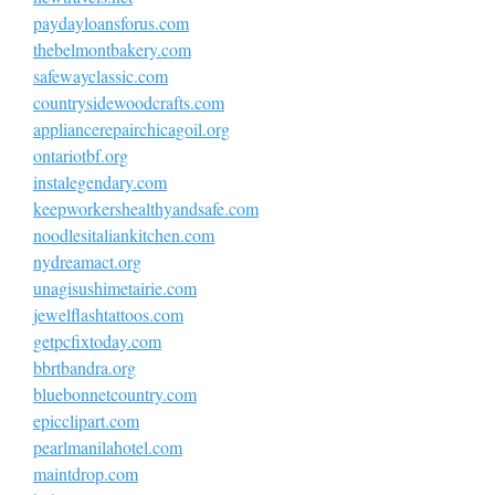
paydayloansforus.com
thebelmontbakery.com
safewayclassic.com
countrysidewoodcrafts.com
appliancerepairchicagoil.org
ontariotbf.org
instalegendary.com
keepworkershealthyandsafe.com
noodlesitaliankitchen.com
nydreamact.org
unagisushimetairie.com
jewelflashtattoos.com
getpcfixtoday.com
bbrtbandra.org
bluebonnetcountry.com
epicclipart.com
pearlmanilahotel.com
maintdrop.com