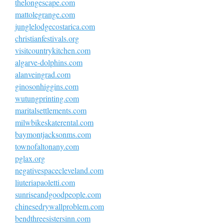
thelongescape.com
mattolegrange.com
junglelodgecostarica.com
christianfestivals.org
visitcountrykitchen.com
algarve-dolphins.com
alanveingrad.com
ginosonhiggins.com
wutungprinting.com
maritalsettlements.com
milwbikeskaterental.com
baymontjacksonms.com
townofaltonany.com
pglax.org
negativespacecleveland.com
liuteriapaoletti.com
sunriseandgoodpeople.com
chinesedrywallproblem.com
bendthreesistersinn.com