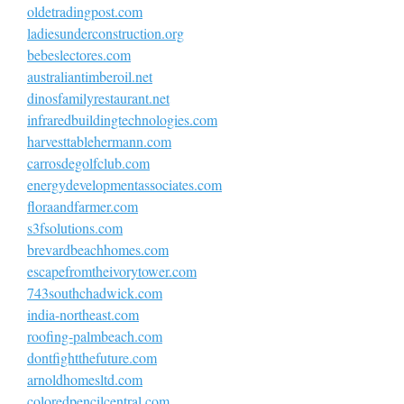
oldetradingpost.com
ladiesunderconstruction.org
bebeslectores.com
australiantimberoil.net
dinosfamilyrestaurant.net
infraredbuildingtechnologies.com
harvesttablehermann.com
carrosdegolfclub.com
energydevelopmentassociates.com
floraandfarmer.com
s3fsolutions.com
brevardbeachhomes.com
escapefromtheivorytower.com
743southchadwick.com
india-northeast.com
roofing-palmbeach.com
dontfightthefuture.com
arnoldhomesltd.com
coloredpencilcentral.com