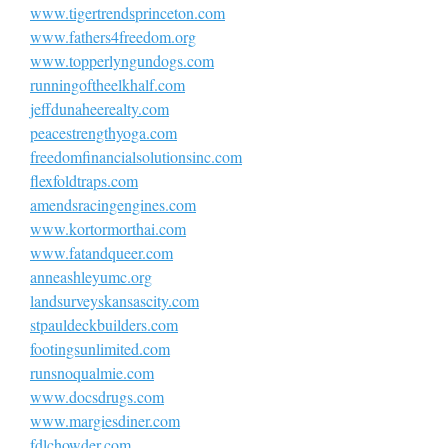
www.tigertrendsprinceton.com
www.fathers4freedom.org
www.topperlyngundogs.com
runningoftheelkhalf.com
jeffdunaheerealty.com
peacestrengthyoga.com
freedomfinancialsolutionsinc.com
flexfoldtraps.com
amendsracingengines.com
www.kortormorthai.com
www.fatandqueer.com
anneashleyumc.org
landsurveyskansascity.com
stpauldeckbuilders.com
footingsunlimited.com
runsnoqualmie.com
www.docsdrugs.com
www.margiesdiner.com
fdlchowder.com