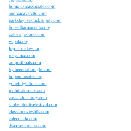
home-careassociates.com
andreacavaletto.com
parksleylivestocksupply.com
boisedharmacenter.org
color-agestores.com
wipala.org
loyola-malawi.org
rosychicc.com
outpostboats.com
bytheendoftonight.com
hopeinthecities.org
gratefulgluttons.com
mobdroforpctv.com
cassandrasturdy.com
sanbenitoolivefestival.com
classicmoviestills.com
cafecolada.com
discoversoriano.com