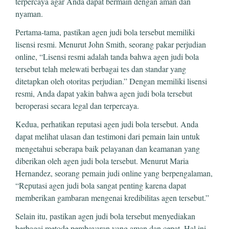
terpercaya agar Anda dapat bermain dengan aman dan
nyaman.
Pertama-tama, pastikan agen judi bola tersebut memiliki
lisensi resmi. Menurut John Smith, seorang pakar perjudian
online, “Lisensi resmi adalah tanda bahwa agen judi bola
tersebut telah melewati berbagai tes dan standar yang
ditetapkan oleh otoritas perjudian.” Dengan memiliki lisensi
resmi, Anda dapat yakin bahwa agen judi bola tersebut
beroperasi secara legal dan terpercaya.
Kedua, perhatikan reputasi agen judi bola tersebut. Anda
dapat melihat ulasan dan testimoni dari pemain lain untuk
mengetahui seberapa baik pelayanan dan keamanan yang
diberikan oleh agen judi bola tersebut. Menurut Maria
Hernandez, seorang pemain judi online yang berpengalaman,
“Reputasi agen judi bola sangat penting karena dapat
memberikan gambaran mengenai kredibilitas agen tersebut.”
Selain itu, pastikan agen judi bola tersebut menyediakan
berbagai metode pembayaran yang aman dan cepat. Hal ini