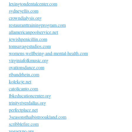
lexingtondentalcenter.com
sydneyellis.com
crowndialysis.org
restauranttrainingprogram.com
allamericanpoolservice.net
jewishpenicillin.com
tomsavagestudios.com
womens-wellbeing-and-mental-health.com
virginiafolkmusic.org
ovationsdance.com
ribandrhein.com
kolekcje.net
catolicanto.com
lbkeducationcenter.org
trinityriverdallas.org
perfectplace.net
3seasonsthaibistrooakland.com
scribblefire.com
yogaexpo.org