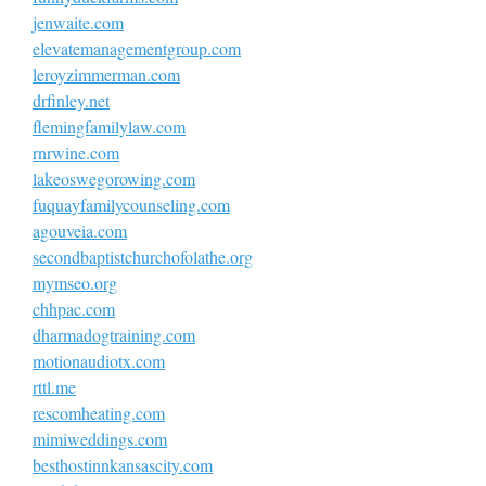
jenwaite.com
elevatemanagementgroup.com
leroyzimmerman.com
drfinley.net
flemingfamilylaw.com
rnrwine.com
lakeoswegorowing.com
fuquayfamilycounseling.com
agouveia.com
secondbaptistchurchofolathe.org
mymseo.org
chhpac.com
dharmadogtraining.com
motionaudiotx.com
rttl.me
rescomheating.com
mimiweddings.com
besthostinnkansascity.com