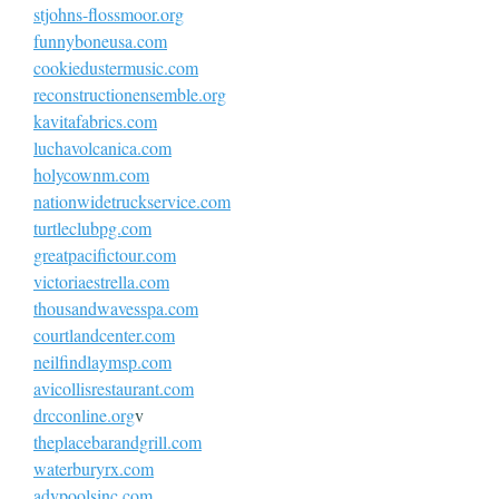
stjohns-flossmoor.org
funnyboneusa.com
cookiedustermusic.com
reconstructionensemble.org
kavitafabrics.com
luchavolcanica.com
holycownm.com
nationwidetruckservice.com
turtleclubpg.com
greatpacifictour.com
victoriaestrella.com
thousandwavesspa.com
courtlandcenter.com
neilfindlaymsp.com
avicollisrestaurant.com
drcconline.org
v
theplacebarandgrill.com
waterburyrx.com
advpoolsinc.com