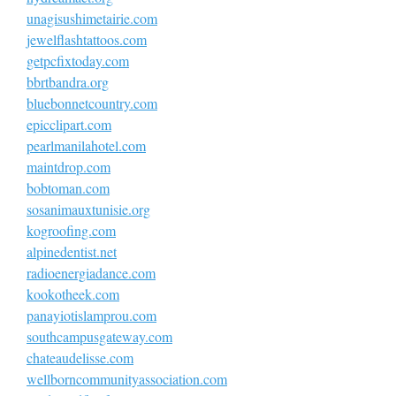
unagisushimetairie.com
jewelflashtattoos.com
getpcfixtoday.com
bbrtbandra.org
bluebonnetcountry.com
epicclipart.com
pearlmanilahotel.com
maintdrop.com
bobtoman.com
sosanimauxtunisie.org
kogroofing.com
alpinedentist.net
radioenergiadance.com
kookotheek.com
panayiotislamprou.com
southcampusgateway.com
chateaudelisse.com
wellborncommunityassociation.com