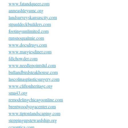
www.fatandqueer.com
anneashleyumc.org
landsurveyskansascity.com
stpauldeckbuilders.com
footingsunlimited.com
runsnoqualmie.com
www.docsdrugs.com
www.margiesdiner.com
fdlchowder.com
www.needlepointsltd.com
bullandbirdsteakhouse.com
lascolinasplasticsurgery.com
www.cliftonheritage.org
sma43.org
remodelingchicagoonline.com
brentwoodyogacenter.com
www.tiptonlandscaping.com
steppingupstewardship.org
ccvoptica.com