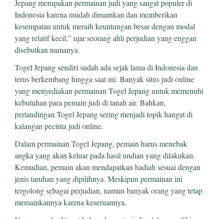
Jepang merupakan permainan judi yang sangat populer di
Indonesia karena mudah dimainkan dan memberikan
kesempatan untuk meraih keuntungan besar dengan modal
yang relatif kecil,” ujar seorang ahli perjudian yang enggan
disebutkan namanya.
Togel Jepang sendiri sudah ada sejak lama di Indonesia dan
terus berkembang hingga saat ini. Banyak situs judi online
yang menyediakan permainan Togel Jepang untuk memenuhi
kebutuhan para pemain judi di tanah air. Bahkan,
pertandingan Togel Jepang sering menjadi topik hangat di
kalangan pecinta judi online.
Dalam permainan Togel Jepang, pemain harus menebak
angka yang akan keluar pada hasil undian yang dilakukan.
Kemudian, pemain akan mendapatkan hadiah sesuai dengan
jenis taruhan yang dipilihnya. Meskipun permainan ini
tergolong sebagai perjudian, namun banyak orang yang tetap
memainkannya karena keseruannya.