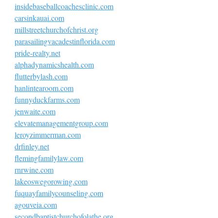
insidebaseballcoachesclinic.com
carsinkauai.com
millstreetchurchofchrist.org
parasailingvacadestinflorida.com
pride-realty.net
alphadynamicshealth.com
flutterbylash.com
hanlintearoom.com
funnyduckfarms.com
jenwaite.com
elevatemanagementgroup.com
leroyzimmerman.com
drfinley.net
flemingfamilylaw.com
rnrwine.com
lakeoswegorowing.com
fuquayfamilycounseling.com
agouveia.com
secondbaptistchurchofolathe.org