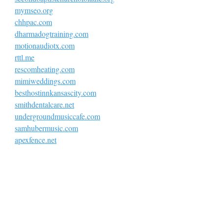
mymseo.org
chhpac.com
dharmadogtraining.com
motionaudiotx.com
rttl.me
rescomheating.com
mimiweddings.com
besthostinnkansascity.com
smithdentalcare.net
undergroundmusiccafe.com
samhubermusic.com
apexfence.net