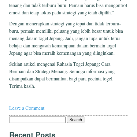
tenang dan tidak terburu-buru. Pemain harus bisa mengontrol
emosi dan tetap fokus pada strategi yang telah dipilih.”
Dengan menerapkan strategi yang tepat dan tidak terburu-
buru, pemain memiliki peluang yang lebih besar untuk bisa
menang dalam togel Jepang. Jadi, jangan lupa untuk terus
belajar dan mengasah kemampuan dalam bermain togel
Jepang agar bisa meraih kemenangan yang diinginkan.
Sekian artikel mengenai Rahasia Togel Jepang: Cara
Bermain dan Strategi Menang. Semoga informasi yang
disampaikan dapat bermanfaat bagi para pecinta togel.
Terima kasih.
Leave a Comment
Search
for:
Recent Posts