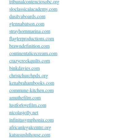
tribunalcontenciosobc.org
sloclassicalacademy.com
dasilvaboards.com
glennabatson.com
strayhornmarina.com
flaglerproductions.com
brawndefinition.com
continentalicecream.com
crazycreekquilts.com
binkdavies.com
christchurchpdx.org
kenabrahambooks.com
commune-kitchen.com
amuthefilm.com
lustforlovefilm.com
nicolasjolly.net
infinitasymphonia.com
africanlegalcentre.org
katsusushihouse.com