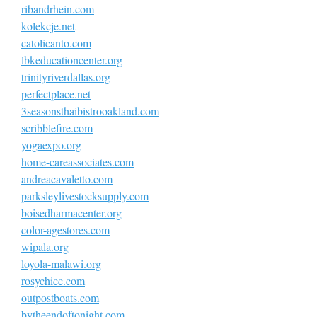
ribandrhein.com
kolekcje.net
catolicanto.com
lbkeducationcenter.org
trinityriverdallas.org
perfectplace.net
3seasonsthaibistrooakland.com
scribblefire.com
yogaexpo.org
home-careassociates.com
andreacavaletto.com
parksleylivestocksupply.com
boisedharmacenter.org
color-agestores.com
wipala.org
loyola-malawi.org
rosychicc.com
outpostboats.com
bytheendoftonight.com