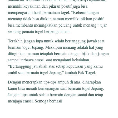
memiliki keyakinan dan pikiran positif juga bisa
mempengaruhi hasil permainan togel. “Keberuntungan
memang tidak bisa diukur, namun memiliki pikiran positif
bisa membantu meningkatkan peluang untuk menang,” ujar
seorang pemain togel berpengalaman.
Terakhir, jangan lupa untuk selalu bertanggung jawab saat
bermain togel Jepang. Meskipun menang adalah hal yang
diinginkan, namun tetaplah bermain dengan bijak dan jangan
sampai terbawa emosi saat mengalami kekalahan.
“Bertanggung jawablah atas setiap keputusan yang kamu
ambil saat bermain togel Jepang,” tambah Pak Togel.
Dengan menerapkan tips-tips ampuh di atas, diharapkan
kamu bisa meraih kemenangan saat bermain togel Jepang.
Jangan lupa untuk selalu bermain dengan santai dan tetap
menjaga emosi. Semoga berhasil!