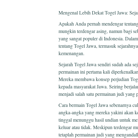
Mengenal Lebih Dekat Togel Jawa: Sejar
Apakah Anda pernah mendengar tentang 
mungkin terdengar asing, namun bagi s
yang sangat populer di Indonesia. Dalam 
tentang Togel Jawa, termasuk sejarahnya,
kemenangan.
Sejarah Togel Jawa sendiri sudah ada se
permainan ini pertama kali diperkenalka
Mereka membawa konsep perjudian Toge
kepada masyarakat Jawa. Seiring berjal
menjadi salah satu permainan judi yang p
Cara bermain Togel Jawa sebenarnya cu
angka-angka yang mereka yakini akan kel
tinggal menunggu hasil undian untuk me
keluar atau tidak. Meskipun terdengar 
tetaplah permainan judi yang mengandal