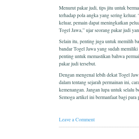
Menurut pakar judi, tips jitu untuk ber
terhadap pola angka yang sering keluar.
keluar, pemain dapat meningkatkan pel
Togel Jawa,” ujar seorang pakar judi y
Selain itu, penting juga untuk memilih b
bandar Togel Jawa yang sudah memiliki re
penting untuk memastikan bahwa permai
pakar judi tersebut.
Dengan mengenal lebih dekat Togel Jaw
dalam tentang sejarah permainan ini, cara
kemenangan. Jangan lupa untuk selalu b
Semoga artikel ini bermanfaat bagi para 
Leave a Comment