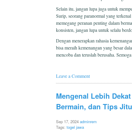
Selain itu, jangan lupa juga untuk mem
Surip, seorang paranormal yang terkena
memegang peranan penting dalam bermain
konsisten, jangan lupa untuk selalu berd
Dengan menerapkan rahasia kemenangan b
bisa meraih kemenangan yang besar dala
mencoba dan teruslah berusaha. Semoga 
Leave a Comment
Mengenal Lebih Dekat 
Bermain, dan Tips Jit
Sep 17, 2024
adminrem
Tags:
togel jawa