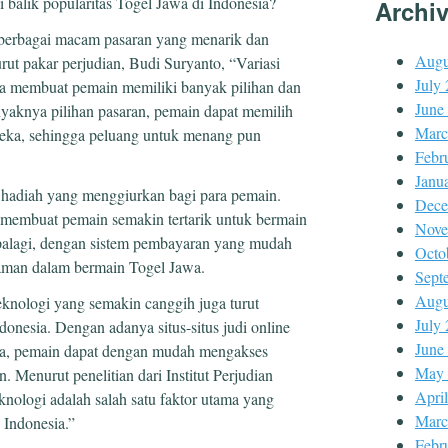
i balik popularitas Togel Jawa di Indonesia?
Archi
berbagai macam pasaran yang menarik dan
Augu
rut pakar perjudian, Budi Suryanto, “Variasi
July
wa membuat pemain memiliki banyak pilihan dan
June
aknya pilihan pasaran, pemain dapat memilih
Marc
reka, sehingga peluang untuk menang pun
Febr
Janu
 hadiah yang menggiurkan bagi para pemain.
Dece
 membuat pemain semakin tertarik untuk bermain
Nove
alagi, dengan sistem pembayaran yang mudah
Octo
aman dalam bermain Togel Jawa.
Sept
Augu
eknologi yang semakin canggih juga turut
July
onesia. Dengan adanya situs-situs judi online
June
a, pemain dapat dengan mudah mengakses
May 
 Menurut penelitian dari Institut Perjudian
Apri
nologi adalah salah satu faktor utama yang
Marc
 Indonesia.”
Febr