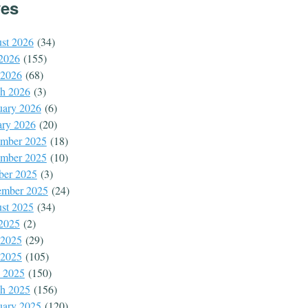
ves
st 2026
(34)
 2026
(155)
 2026
(68)
h 2026
(3)
uary 2026
(6)
ary 2026
(20)
mber 2025
(18)
mber 2025
(10)
ber 2025
(3)
ember 2025
(24)
st 2025
(34)
 2025
(2)
 2025
(29)
2025
(105)
l 2025
(150)
h 2025
(156)
uary 2025
(120)