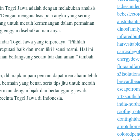
ladiesunder
main Togel Jawa adalah dengan melakukan analisis
bebeslecto
 “Dengan menganalisis pola angka yang sering
australianti
uang untuk meraih kemenangan dalam permainan
dinosfamily
ang enggan disebutkan namanya.
infraredbui
andar Togel Jawa yang terpercaya. “Pilihlah
harvesttab
putasi baik dan memiliki lisensi resmi. Hal ini
carrosdego
nan berlangsung secara fair dan aman,” tambah
energydeve
floraandfa
s3fsolution
a, diharapkan para pemain dapat memahami lebih
brevardbe
 bermain yang benar, serta tips jitu untuk meraih
escapefrom
ermain dengan bijak dan bertanggung jawab.
743southc
pecinta Togel Jawa di Indonesia.
india-north
roofing-pa
dontfightth
arnoldhome
coloredpenc