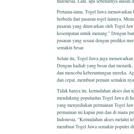
Indonesia. Lalu, apa sebenarnya alasan d
Pertama-tama, Togel Jawa menawarkan 
berbeda dari pasaran togel lainnya. Menu
pasaran yang ditawarkan oleh Togel Ja
kesempatan untuk menang.” Dengan bany
pasaran yang sesuai dengan prediksi me
semakin besar.
Selain itu, Togel Jawa juga menawarkan
Dengan hadiah yang besar dan menarik,
dan mencoba keberuntungan mereka. Ap
dan cepat, membuat pemain semakin ny
Tidak hanya itu, kemudahan akses dan t
mendukung popularitas Togel Jawa di Ind
yang menyediakan permainan Togel Jaw
permainan ini kapan pun dan di mana pun.
Indonesia, “Kemudahan akses melalui tek
membuat Togel Jawa semakin populer di