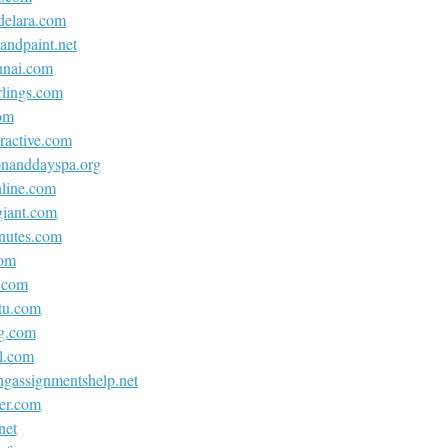
delara.com
andpaint.net
nnai.com
rlings.com
com
eractive.com
lonanddayspa.org
nline.com
giant.com
nutes.com
com
s.com
tu.com
fg.com
ll.com
gassignmentshelp.net
ver.com
net