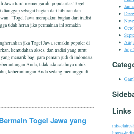
 di Jawa turut memengaruhi popularitas Togel
Janu
 dianggap sebagai bagian dari hiburan dan
Dece
an, “Togel Jawa merupakan bagian dari tradisi
Nove
ga tidak heran jika permainan ini semakin
Octo
Sept
Augu
engherankan jika Togel Jawa semakin populer di
July
kan, kemudahan akses, dan tradisi yang turut
yang menarik bagi para pemain judi di Indonesia.
Categ
keberuntungan Anda, tidak ada salahnya untuk
tahu, keberuntungan Anda sedang menunggu di
Gamb
Sideb
Links
Bermain Togel Jawa yang
missclaire
limras-indi