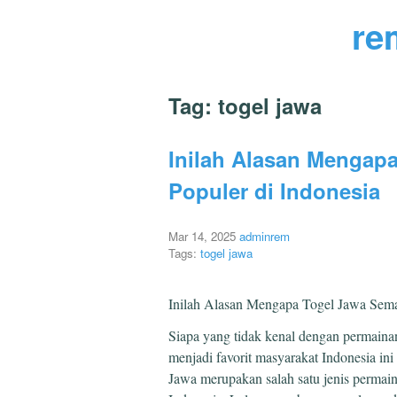
re
Tag:
togel jawa
Inilah Alasan Mengap
Populer di Indonesia
Mar 14, 2025
adminrem
Tags:
togel jawa
Inilah Alasan Mengapa Togel Jawa Sema
Siapa yang tidak kenal dengan permaina
menjadi favorit masyarakat Indonesia in
Jawa merupakan salah satu jenis permain