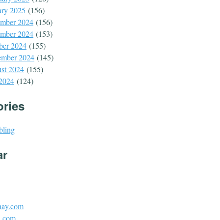
ary 2025
(156)
mber 2024
(156)
mber 2024
(153)
ber 2024
(155)
ember 2024
(145)
st 2024
(155)
 2024
(124)
ories
ling
ar
shay.com
a.com