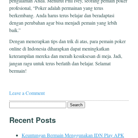
pengalaman Anda. Menurut Phil Ivey, seorang pemain poker
profesional, “Poker adalah permainan yang terus
berkembang. Anda harus terus belajar dan beradaptasi
dengan perubahan agar bisa menjadi pemain yang lebih
baik.”
Dengan menerapkan tips dan trik di atas, para pemain poker
online di Indonesia diharapkan dapat meningkatkan
keterampilan mereka dan meraih kesuksesan di meja. Jadi,
jangan ragu untuk terus berlatih dan belajar. Selamat
bermain!
Leave a Comment
Search
for:
Recent Posts
Keuntungan Bermain Menggunakan IDN Play APK