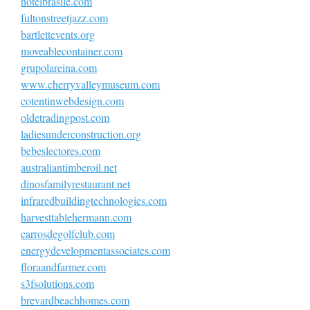
hotelbrasile.com
fultonstreetjazz.com
bartlettevents.org
moveablecontainer.com
grupolareina.com
www.cherryvalleymuseum.com
cotentinwebdesign.com
oldetradingpost.com
ladiesunderconstruction.org
bebeslectores.com
australiantimberoil.net
dinosfamilyrestaurant.net
infraredbuildingtechnologies.com
harvesttablehermann.com
carrosdegolfclub.com
energydevelopmentassociates.com
floraandfarmer.com
s3fsolutions.com
brevardbeachhomes.com