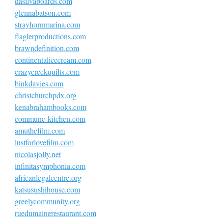
dasilvaboards.com
glennabatson.com
strayhornmarina.com
flaglerproductions.com
brawndefinition.com
continentalicecream.com
crazycreekquilts.com
binkdavies.com
christchurchpdx.org
kenabrahambooks.com
commune-kitchen.com
amuthefilm.com
lustforlovefilm.com
nicolasjolly.net
infinitasymphonia.com
africanlegalcentre.org
katsusushihouse.com
greelycommunity.org
ruedumainerestaurant.com