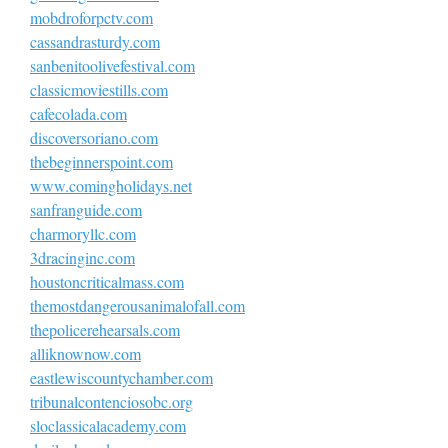
mobdroforpctv.com
cassandrasturdy.com
sanbenitoolivefestival.com
classicmoviestills.com
cafecolada.com
discoversoriano.com
thebeginnerspoint.com
www.comingholidays.net
sanfranguide.com
charmoryllc.com
3dracinginc.com
houstoncriticalmass.com
themostdangerousanimalofall.com
thepolicerehearsals.com
alliknownow.com
eastlewiscountychamber.com
tribunalcontenciosobc.org
sloclassicalacademy.com