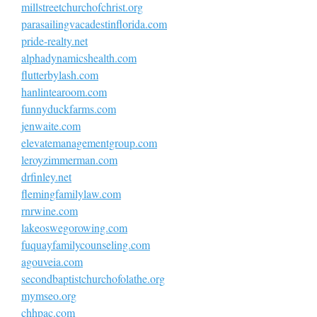
millstreetchurchofchrist.org
parasailingvacadestinflorida.com
pride-realty.net
alphadynamicshealth.com
flutterbylash.com
hanlintearoom.com
funnyduckfarms.com
jenwaite.com
elevatemanagementgroup.com
leroyzimmerman.com
drfinley.net
flemingfamilylaw.com
rnrwine.com
lakeoswegorowing.com
fuquayfamilycounseling.com
agouveia.com
secondbaptistchurchofolathe.org
mymseo.org
chhpac.com