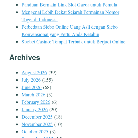
Panduan Bermain Link Slot Gacor untuk Pemula
Mengenal Lebih Dekat Sejarah Permainan Nomor
Togel di Indonesia
Perbedaan Sicbo Online Uang Asli dengan Sicbo
Konvensional yang Perlu Anda Ketahui
Sbobet Casino: Tempat Terbaik untuk Berjudi Online
Archives
August 2026
(39)
July 2026
(155)
June 2026
(68)
March 2026
(3)
February 2026
(6)
January 2026
(20)
December 2025
(18)
November 2025
(10)
October 2025
(3)