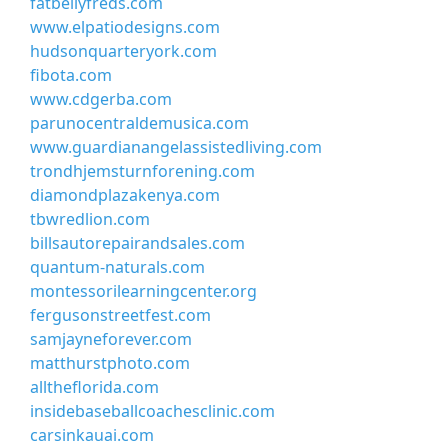
fatbellyfreds.com
www.elpatiodesigns.com
hudsonquarteryork.com
fibota.com
www.cdgerba.com
parunocentraldemusica.com
www.guardianangelassistedliving.com
trondhjemsturnforening.com
diamondplazakenya.com
tbwredlion.com
billsautorepairandsales.com
quantum-naturals.com
montessorilearningcenter.org
fergusonstreetfest.com
samjayneforever.com
matthurstphoto.com
alltheflorida.com
insidebaseballcoachesclinic.com
carsinkauai.com