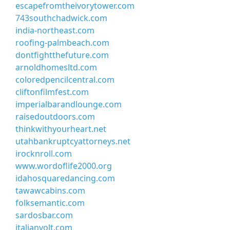
escapefromtheivorytower.com
743southchadwick.com
india-northeast.com
roofing-palmbeach.com
dontfightthefuture.com
arnoldhomesltd.com
coloredpencilcentral.com
cliftonfilmfest.com
imperialbarandlounge.com
raisedoutdoors.com
thinkwithyourheart.net
utahbankruptcyattorneys.net
irocknroll.com
www.wordoflife2000.org
idahosquaredancing.com
tawawcabins.com
folksemantic.com
sardosbar.com
italianvolt.com