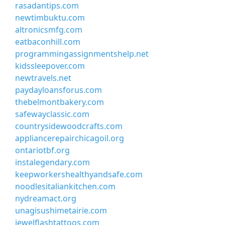
rasadantips.com
newtimbuktu.com
altronicsmfg.com
eatbaconhill.com
programmingassignmentshelp.net
kidssleepover.com
newtravels.net
paydayloansforus.com
thebelmontbakery.com
safewayclassic.com
countrysidewoodcrafts.com
appliancerepairchicagoil.org
ontariotbf.org
instalegendary.com
keepworkershealthyandsafe.com
noodlesitaliankitchen.com
nydreamact.org
unagisushimetairie.com
jewelflashtattoos.com