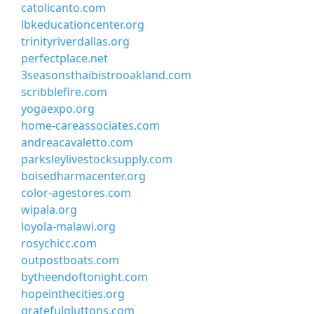
catolicanto.com
lbkeducationcenter.org
trinityriverdallas.org
perfectplace.net
3seasonsthaibistrooakland.com
scribblefire.com
yogaexpo.org
home-careassociates.com
andreacavaletto.com
parksleylivestocksupply.com
boisedharmacenter.org
color-agestores.com
wipala.org
loyola-malawi.org
rosychicc.com
outpostboats.com
bytheendoftonight.com
hopeinthecities.org
gratefulgluttons.com