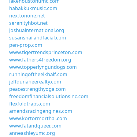
lakehoustonumc.com
habakkukmusic.com
nexttonone.net
serenityhbot.net
joshuainternational.org
susansnailandfacial.com
pen-prop.com
www.tigertrendsprinceton.com
www.fathers4freedom.org
www.topperlyngundogs.com
runningoftheelkhalf.com
jeffdunaheerealty.com
peacestrengthyoga.com
freedomfinancialsolutionsinc.com
flexfoldtraps.com
amendsracingengines.com
www.kortormorthai.com
www.fatandqueer.com
anneashleyumc.org