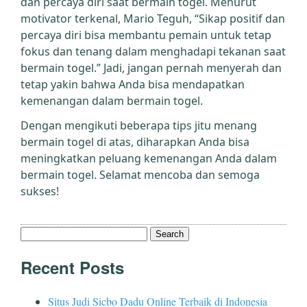
dan percaya diri saat bermain togel. Menurut
motivator terkenal, Mario Teguh, “Sikap positif dan
percaya diri bisa membantu pemain untuk tetap
fokus dan tenang dalam menghadapi tekanan saat
bermain togel.” Jadi, jangan pernah menyerah dan
tetap yakin bahwa Anda bisa mendapatkan
kemenangan dalam bermain togel.
Dengan mengikuti beberapa tips jitu menang
bermain togel di atas, diharapkan Anda bisa
meningkatkan peluang kemenangan Anda dalam
bermain togel. Selamat mencoba dan semoga
sukses!
Search
for:
Recent Posts
Situs Judi Sicbo Dadu Online Terbaik di Indonesia