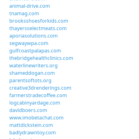
animal-drive.com
tnamag.com
brooksshoesforkids.com
thayersselectmeats.com
aporiasolutions.com
segwaywpa.com
gulfcoastpalapas.com
thebridgehealthclinics.com
waterlinewriters.org
shameddogan.com
parentsoftots.org
creative3drenderings.com
farmerstradecoffee.com
logcabinyardage.com
davidboers.com
www.imobetachat.com
mattdickstein.com
badlydrawntoy.com