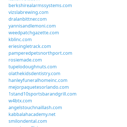
berkshirealarmssystems.com
vizslabrewing.com
dralanbittner.com
yannisandlemoni.com
weedpatchgazette.com
kblinc.com
eriesingletrack.com
pamperedpetsnorthport.com
rosiemade.com
tupelodoughnuts.com
olathekidsdentistry.com
hanleyfuneralhomeinc.com
mejorpaquetesorlando.com
1stand10sportsbarandgrill.com
w4btx.com
angelstouchnaillash.com
kabbalahacademy.net
smilondental.com