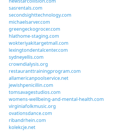
newstarcollision.com
sasrentals.com
secondsighttechnology.com
michaelsarver.com
greengeckogrocer.com
hlathome-staging.com
wokteriyakitargetmall.com
lexingtondentalcenter.com
sydneyellis.com
crowndialysis.org
restauranttrainingprogram.com
allamericanpoolservice.net
jewishpenicillin.com
tomsavagestudios.com
womens-wellbeing-and-mental-health.com
virginiafolkmusic.org
ovationsdance.com
ribandrhein.com
kolekcje.net