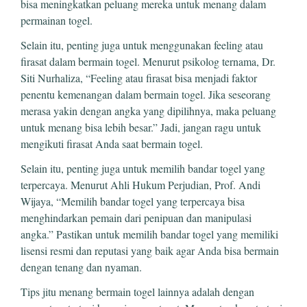
bisa meningkatkan peluang mereka untuk menang dalam
permainan togel.
Selain itu, penting juga untuk menggunakan feeling atau
firasat dalam bermain togel. Menurut psikolog ternama, Dr.
Siti Nurhaliza, “Feeling atau firasat bisa menjadi faktor
penentu kemenangan dalam bermain togel. Jika seseorang
merasa yakin dengan angka yang dipilihnya, maka peluang
untuk menang bisa lebih besar.” Jadi, jangan ragu untuk
mengikuti firasat Anda saat bermain togel.
Selain itu, penting juga untuk memilih bandar togel yang
terpercaya. Menurut Ahli Hukum Perjudian, Prof. Andi
Wijaya, “Memilih bandar togel yang terpercaya bisa
menghindarkan pemain dari penipuan dan manipulasi
angka.” Pastikan untuk memilih bandar togel yang memiliki
lisensi resmi dan reputasi yang baik agar Anda bisa bermain
dengan tenang dan nyaman.
Tips jitu menang bermain togel lainnya adalah dengan