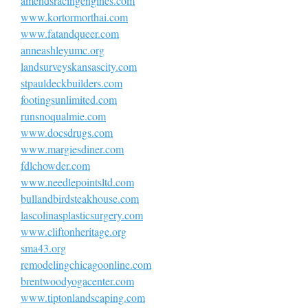
amendsracingengines.com
www.kortormorthai.com
www.fatandqueer.com
anneashleyumc.org
landsurveyskansascity.com
stpauldeckbuilders.com
footingsunlimited.com
runsnoqualmie.com
www.docsdrugs.com
www.margiesdiner.com
fdlchowder.com
www.needlepointsltd.com
bullandbirdsteakhouse.com
lascolinasplasticsurgery.com
www.cliftonheritage.org
sma43.org
remodelingchicagoonline.com
brentwoodyogacenter.com
www.tiptonlandscaping.com