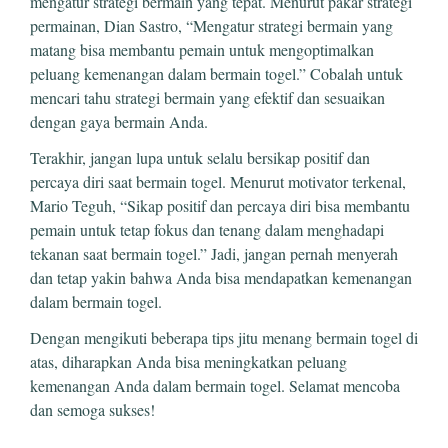
mengatur strategi bermain yang tepat. Menurut pakar strategi
permainan, Dian Sastro, “Mengatur strategi bermain yang
matang bisa membantu pemain untuk mengoptimalkan
peluang kemenangan dalam bermain togel.” Cobalah untuk
mencari tahu strategi bermain yang efektif dan sesuaikan
dengan gaya bermain Anda.
Terakhir, jangan lupa untuk selalu bersikap positif dan
percaya diri saat bermain togel. Menurut motivator terkenal,
Mario Teguh, “Sikap positif dan percaya diri bisa membantu
pemain untuk tetap fokus dan tenang dalam menghadapi
tekanan saat bermain togel.” Jadi, jangan pernah menyerah
dan tetap yakin bahwa Anda bisa mendapatkan kemenangan
dalam bermain togel.
Dengan mengikuti beberapa tips jitu menang bermain togel di
atas, diharapkan Anda bisa meningkatkan peluang
kemenangan Anda dalam bermain togel. Selamat mencoba
dan semoga sukses!