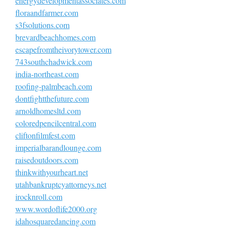
energydevelopmentassociates.com
floraandfarmer.com
s3fsolutions.com
brevardbeachhomes.com
escapefromtheivorytower.com
743southchadwick.com
india-northeast.com
roofing-palmbeach.com
dontfightthefuture.com
arnoldhomesltd.com
coloredpencilcentral.com
cliftonfilmfest.com
imperialbarandlounge.com
raisedoutdoors.com
thinkwithyourheart.net
utahbankruptcyattorneys.net
irocknroll.com
www.wordoflife2000.org
idahosquaredancing.com