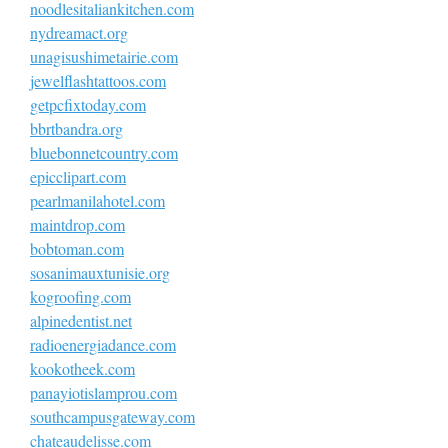
noodlesitaliankitchen.com
nydreamact.org
unagisushimetairie.com
jewelflashtattoos.com
getpcfixtoday.com
bbrtbandra.org
bluebonnetcountry.com
epicclipart.com
pearlmanilahotel.com
maintdrop.com
bobtoman.com
sosanimauxtunisie.org
kogroofing.com
alpinedentist.net
radioenergiadance.com
kookotheek.com
panayiotislamprou.com
southcampusgateway.com
chateaudelisse.com