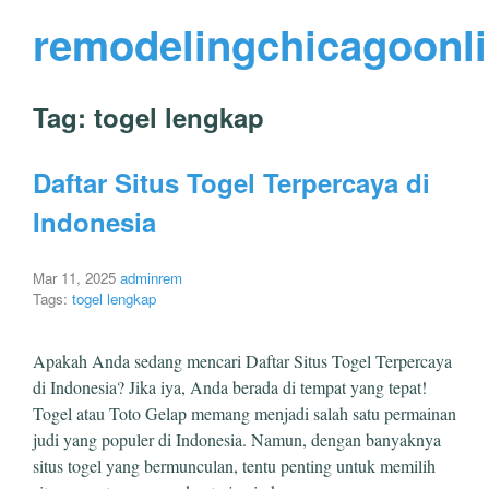
remodelingchicagoonl
Tag:
togel lengkap
Daftar Situs Togel Terpercaya di
Indonesia
Mar 11, 2025
adminrem
Tags:
togel lengkap
Apakah Anda sedang mencari Daftar Situs Togel Terpercaya
di Indonesia? Jika iya, Anda berada di tempat yang tepat!
Togel atau Toto Gelap memang menjadi salah satu permainan
judi yang populer di Indonesia. Namun, dengan banyaknya
situs togel yang bermunculan, tentu penting untuk memilih