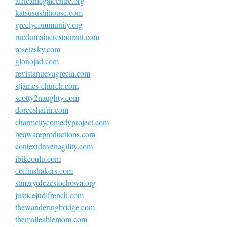
africanlegalcentre.org
katsusushihouse.com
greelycommunity.org
ruedumainerestaurant.com
rosetzsky.com
glonojad.com
revistanuevagrecia.com
stjames-church.com
scotty2naughty.com
doreeshafrir.com
charmcitycomedyproject.com
beawareproductions.com
contextdrivenagility.com
ibikeoulu.com
coffinshakers.com
stmaryofczestochowa.org
justicejudifrench.com
thewanderingbridge.com
themalleablemom.com