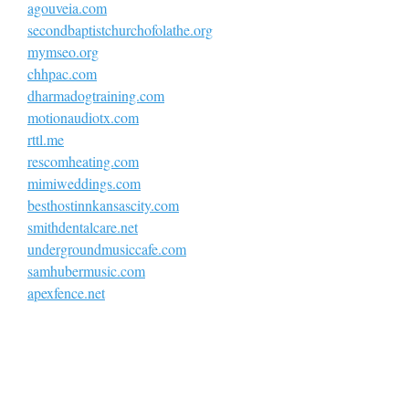
agouveia.com
secondbaptistchurchofolathe.org
mymseo.org
chhpac.com
dharmadogtraining.com
motionaudiotx.com
rttl.me
rescomheating.com
mimiweddings.com
besthostinnkansascity.com
smithdentalcare.net
undergroundmusiccafe.com
samhubermusic.com
apexfence.net