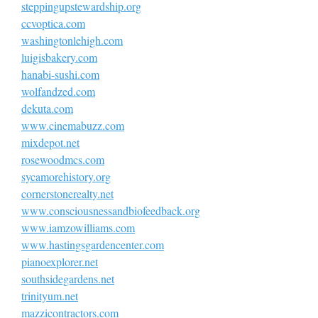
steppingupstewardship.org
ccvoptica.com
washingtonlehigh.com
luigisbakery.com
hanabi-sushi.com
wolfandzed.com
dekuta.com
www.cinemabuzz.com
mixdepot.net
rosewoodmcs.com
sycamorehistory.org
cornerstonerealty.net
www.consciousnessandbiofeedback.org
www.iamzowilliams.com
www.hastingsgardencenter.com
pianoexplorer.net
southsidegardens.net
trinityum.net
mazzicontractors.com