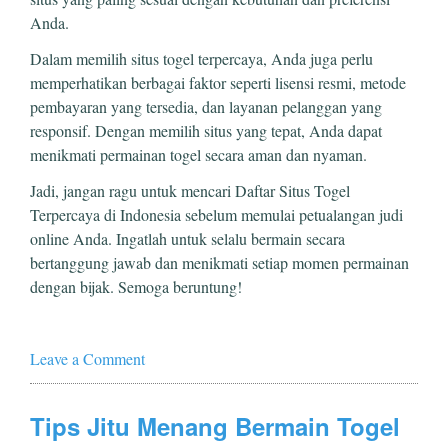
Anda.
Dalam memilih situs togel terpercaya, Anda juga perlu
memperhatikan berbagai faktor seperti lisensi resmi, metode
pembayaran yang tersedia, dan layanan pelanggan yang
responsif. Dengan memilih situs yang tepat, Anda dapat
menikmati permainan togel secara aman dan nyaman.
Jadi, jangan ragu untuk mencari Daftar Situs Togel
Terpercaya di Indonesia sebelum memulai petualangan judi
online Anda. Ingatlah untuk selalu bermain secara
bertanggung jawab dan menikmati setiap momen permainan
dengan bijak. Semoga beruntung!
Leave a Comment
Tips Jitu Menang Bermain Togel