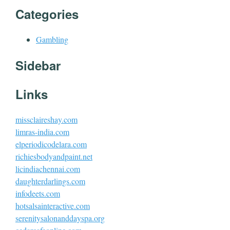
Categories
Gambling
Sidebar
Links
missclaireshay.com
limras-india.com
elperiodicodelara.com
richiesbodyandpaint.net
licindiachennai.com
daughterdarlings.com
infodeets.com
hotsalsainteractive.com
serenitysalonanddayspa.org