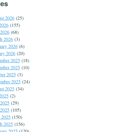
ves
st 2026
(25)
 2026
(155)
 2026
(68)
h 2026
(3)
uary 2026
(6)
ary 2026
(20)
mber 2025
(18)
mber 2025
(10)
ber 2025
(3)
ember 2025
(24)
st 2025
(34)
 2025
(2)
 2025
(29)
2025
(105)
l 2025
(150)
h 2025
(156)
uary 2025
(120)