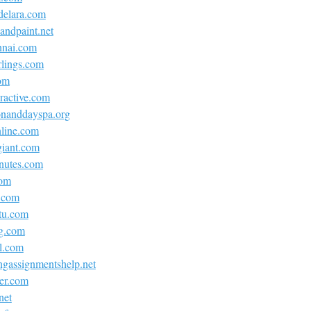
delara.com
andpaint.net
nnai.com
rlings.com
com
eractive.com
lonanddayspa.org
nline.com
giant.com
nutes.com
com
s.com
tu.com
fg.com
ll.com
gassignmentshelp.net
ver.com
net