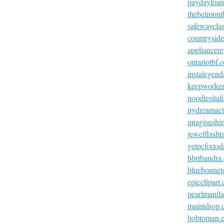
paydayloan
thebelmont
safewaycla
countrysid
appliancere
ontariotbf.
instalegen
keepworker
noodlesital
nydreamact
unagisushi
jewelflasht
getpcfixto
bbrtbandra.
bluebonnet
epicclipart
pearlmanil
maintdrop.
bobtoman.