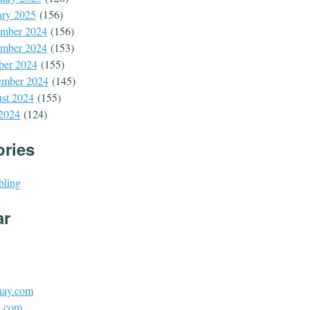
ary 2025
(156)
mber 2024
(156)
mber 2024
(153)
ber 2024
(155)
ember 2024
(145)
st 2024
(155)
 2024
(124)
ories
ling
ar
shay.com
a.com