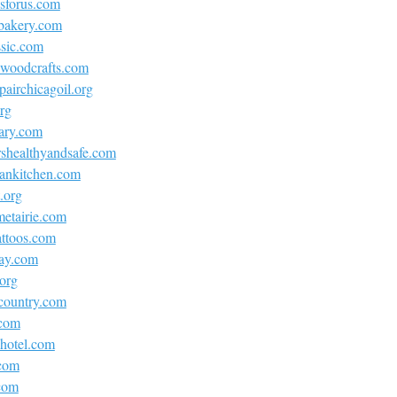
sforus.com
bakery.com
ssic.com
ewoodcrafts.com
pairchicagoil.org
org
dary.com
shealthyandsafe.com
iankitchen.com
.org
metairie.com
attoos.com
day.com
org
country.com
.com
ahotel.com
com
com