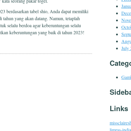
kata seorang pakar togel.
Janu
23 berdasarkan tabel shio, Anda dapat memiliki
Dece
i tahun yang akan datang. Namun, tetaplah
Nove
tuk selalu berdoa agar keberuntungan selalu
Octo
kan keberuntungan yang baik di tahun 2023!
Sept
Augu
July
Categ
Gamb
Sideb
Links
missclaire
limras-indi