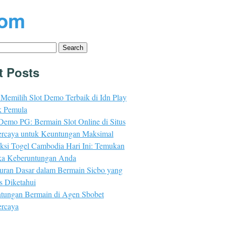
com
t Posts
 Memilih Slot Demo Terbaik di Idn Play
k Pemula
 Demo PG: Bermain Slot Online di Situs
ercaya untuk Keuntungan Maksimal
iksi Togel Cambodia Hari Ini: Temukan
a Keberuntungan Anda
turan Dasar dalam Bermain Sicbo yang
s Diketahui
tungan Bermain di Agen Sbobet
ercaya