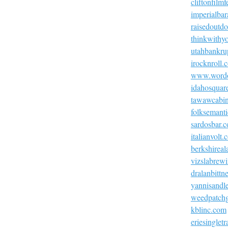
cliftonfilm
imperialba
raisedoutd
thinkwithyo
utahbankrup
irocknroll.
www.wordof
idahosquar
tawawcabi
folksemant
sardosbar.
italianvolt
berkshirea
vizslabrew
dralanbittn
yannisandl
weedpatchg
kblinc.com
eriesinglet