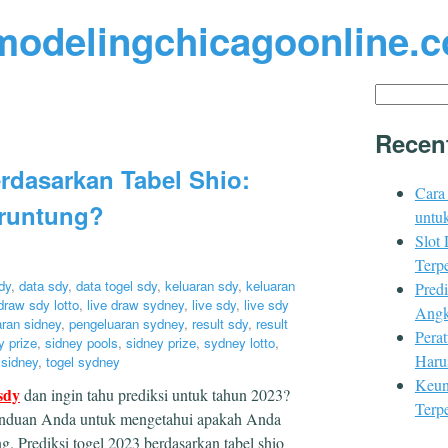
modelingchicagoonline.
Search
for:
Recen
erdasarkan Tabel Shio:
Cara
runtung?
untu
Slot
Terp
dy
,
data sdy
,
data togel sdy
,
keluaran sdy
,
keluaran
Pred
 draw sdy lotto
,
live draw sydney
,
live sdy
,
live sdy
Angk
ran sidney
,
pengeluaran sydney
,
result sdy
,
result
Pera
y prize
,
sidney pools
,
sidney prize
,
sydney lotto
,
Haru
 sidney
,
togel sydney
Keun
sdy
dan ingin tahu prediksi untuk tahun 2023?
Terp
 panduan Anda untuk mengetahui apakah Anda
g. Prediksi togel 2023 berdasarkan tabel shio