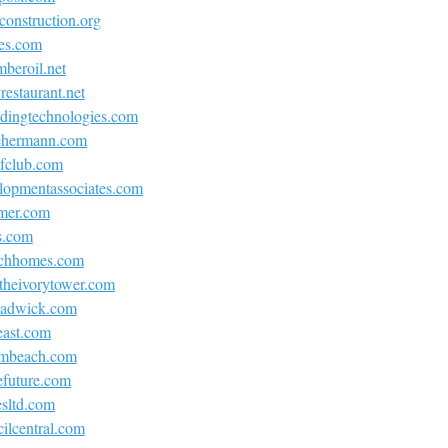
construction.org
res.com
mberoil.net
restaurant.net
ldingtechnologies.com
lehermann.com
lfclub.com
lopmentassociates.com
rmer.com
s.com
achhomes.com
theivorytower.com
hadwick.com
east.com
lmbeach.com
efuture.com
sltd.com
ilcentral.com