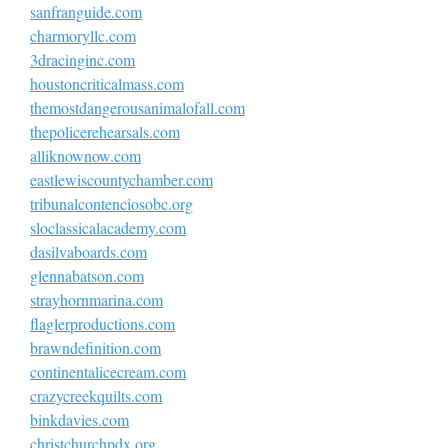
sanfranguide.com
charmoryllc.com
3dracinginc.com
houstoncriticalmass.com
themostdangerousanimalofall.com
thepolicerehearsals.com
alliknownow.com
eastlewiscountychamber.com
tribunalcontenciosobc.org
sloclassicalacademy.com
dasilvaboards.com
glennabatson.com
strayhornmarina.com
flaglerproductions.com
brawndefinition.com
continentalicecream.com
crazycreekquilts.com
binkdavies.com
christchurchpdx.org