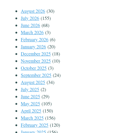
August 2026
(30)
July 2026
(155)
June 2026
(68)
March 2026
(3)
February 2026
(6)
January 2026
(20)
December 2025
(18)
November 2025
(10)
October 2025
(3)
September 2025
(24)
August 2025
(34)
July 2025
(2)
June 2025
(29)
May 2025
(105)
April 2025
(150)
March 2025
(156)
February 2025
(120)
January 2025
(156)