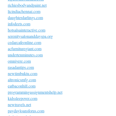
richiesbodyandpaint.net
licindiachennai.com
daughterdarlings.com
infodeets.com
hotsalsainteractive.com
serenitysalonanddayspa.org
cedarcafeonline.com
acfurnituregiant.com
undertenminutes.com
omnivere.com
rasadantips.com
newtimbuktu.com
altronicsmfg.com
eatbaconhill.com
programmingassignmentshelp.net
kidssleepover.com
newtravels.net
paydayloansforus.com