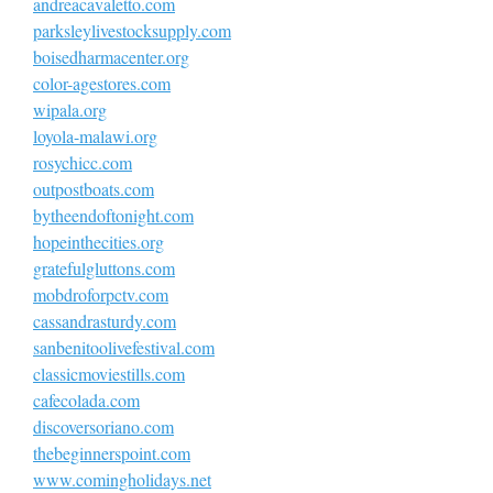
andreacavaletto.com
parksleylivestocksupply.com
boisedharmacenter.org
color-agestores.com
wipala.org
loyola-malawi.org
rosychicc.com
outpostboats.com
bytheendoftonight.com
hopeinthecities.org
gratefulgluttons.com
mobdroforpctv.com
cassandrasturdy.com
sanbenitoolivefestival.com
classicmoviestills.com
cafecolada.com
discoversoriano.com
thebeginnerspoint.com
www.comingholidays.net