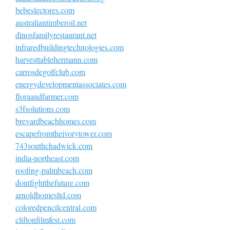
bebeslectores.com
australiantimberoil.net
dinosfamilyrestaurant.net
infraredbuildingtechnologies.com
harvesttablehermann.com
carrosdegolfclub.com
energydevelopmentassociates.com
floraandfarmer.com
s3fsolutions.com
brevardbeachhomes.com
escapefromtheivorytower.com
743southchadwick.com
india-northeast.com
roofing-palmbeach.com
dontfightthefuture.com
arnoldhomesltd.com
coloredpencilcentral.com
cliftonfilmfest.com