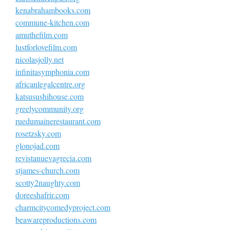
kenabrahambooks.com
commune-kitchen.com
amuthefilm.com
lustforlovefilm.com
nicolasjolly.net
infinitasymphonia.com
africanlegalcentre.org
katsusushihouse.com
greelycommunity.org
ruedumainerestaurant.com
rosetzsky.com
glonojad.com
revistanuevagrecia.com
stjames-church.com
scotty2naughty.com
doreeshafrir.com
charmcitycomedyproject.com
beawareproductions.com