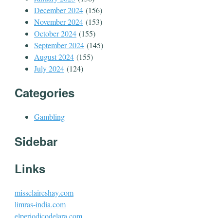
December 2024
(156)
November 2024
(153)
October 2024
(155)
September 2024
(145)
August 2024
(155)
July 2024
(124)
Categories
Gambling
Sidebar
Links
missclaireshay.com
limras-india.com
elperiodicodelara.com