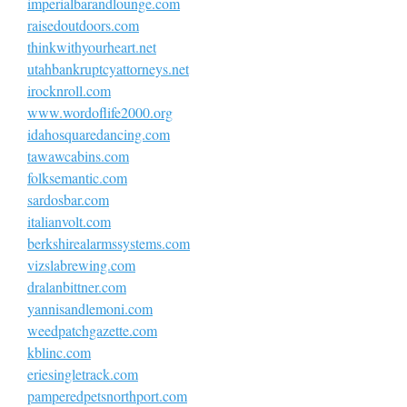
imperialbarandlounge.com
raisedoutdoors.com
thinkwithyourheart.net
utahbankruptcyattorneys.net
irocknroll.com
www.wordoflife2000.org
idahosquaredancing.com
tawawcabins.com
folksemantic.com
sardosbar.com
italianvolt.com
berkshirealarmssystems.com
vizslabrewing.com
dralanbittner.com
yannisandlemoni.com
weedpatchgazette.com
kblinc.com
eriesingletrack.com
pamperedpetsnorthport.com