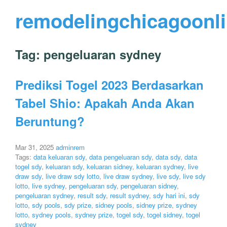
remodelingchicagoonl
Tag:
pengeluaran sydney
Prediksi Togel 2023 Berdasarkan
Tabel Shio: Apakah Anda Akan
Beruntung?
Mar 31, 2025
adminrem
Tags:
data keluaran sdy
,
data pengeluaran sdy
,
data sdy
,
data
togel sdy
,
keluaran sdy
,
keluaran sidney
,
keluaran sydney
,
live
draw sdy
,
live draw sdy lotto
,
live draw sydney
,
live sdy
,
live sdy
lotto
,
live sydney
,
pengeluaran sdy
,
pengeluaran sidney
,
pengeluaran sydney
,
result sdy
,
result sydney
,
sdy hari ini
,
sdy
lotto
,
sdy pools
,
sdy prize
,
sidney pools
,
sidney prize
,
sydney
lotto
,
sydney pools
,
sydney prize
,
togel sdy
,
togel sidney
,
togel
sydney