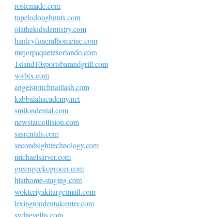
rosiemade.com
tupelodoughnuts.com
olathekidsdentistry.com
hanleyfuneralhomeinc.com
mejorpaquetesorlando.com
1stand10sportsbarandgrill.com
w4btx.com
angelstouchnaillash.com
kabbalahacademy.net
smilondental.com
newstarcollision.com
sasrentals.com
secondsighttechnology.com
michaelsarver.com
greengeckogrocer.com
hlathome-staging.com
wokteriyakitargetmall.com
lexingtondentalcenter.com
sydneyellis.com