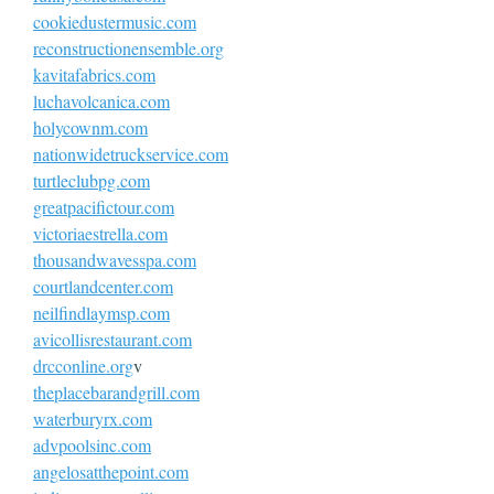
cookiedustermusic.com
reconstructionensemble.org
kavitafabrics.com
luchavolcanica.com
holycownm.com
nationwidetruckservice.com
turtleclubpg.com
greatpacifictour.com
victoriaestrella.com
thousandwavesspa.com
courtlandcenter.com
neilfindlaymsp.com
avicollisrestaurant.com
drcconline.org
v
theplacebarandgrill.com
waterburyrx.com
advpoolsinc.com
angelosatthepoint.com