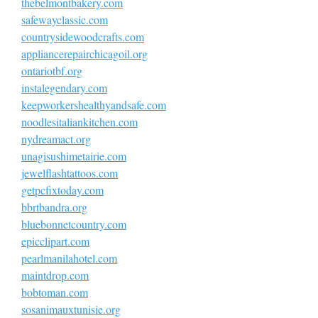
thebelmontbakery.com
safewayclassic.com
countrysidewoodcrafts.com
appliancerepairchicagoil.org
ontariotbf.org
instalegendary.com
keepworkershealthyandsafe.com
noodlesitaliankitchen.com
nydreamact.org
unagisushimetairie.com
jewelflashtattoos.com
getpcfixtoday.com
bbrtbandra.org
bluebonnetcountry.com
epicclipart.com
pearlmanilahotel.com
maintdrop.com
bobtoman.com
sosanimauxtunisie.org