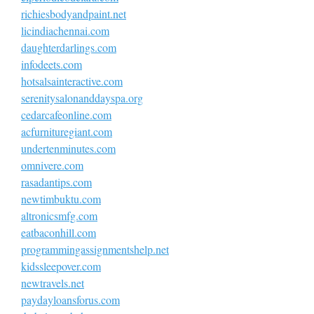
richiesbodyandpaint.net
licindiachennai.com
daughterdarlings.com
infodeets.com
hotsalsainteractive.com
serenitysalonanddayspa.org
cedarcafeonline.com
acfurnituregiant.com
undertenminutes.com
omnivere.com
rasadantips.com
newtimbuktu.com
altronicsmfg.com
eatbaconhill.com
programmingassignmentshelp.net
kidssleepover.com
newtravels.net
paydayloansforus.com