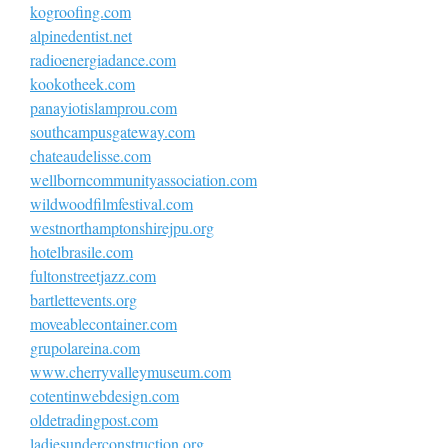
kogroofing.com
alpinedentist.net
radioenergiadance.com
kookotheek.com
panayiotislamprou.com
southcampusgateway.com
chateaudelisse.com
wellborncommunityassociation.com
wildwoodfilmfestival.com
westnorthamptonshirejpu.org
hotelbrasile.com
fultonstreetjazz.com
bartlettevents.org
moveablecontainer.com
grupolareina.com
www.cherryvalleymuseum.com
cotentinwebdesign.com
oldetradingpost.com
ladiesunderconstruction.org