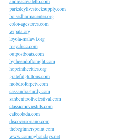
andreacavaletto.com
parksleylivestocksupply.com
boisedharmacenter.org
color-agestores.com
wipala.org
loyola-malawi.org
rosychicc.com
outpostboats.com
bytheendoftonight.com
hopeinthecities.org
gratefulgluttons.com
mobdroforpctv.com
cassandrasturdy.com
sanbenitoolivefestival.com
classicmoviestills.com
cafecolada.com
discoversoriano.com
thebeginnerspoint.com
www.comingholidays.net