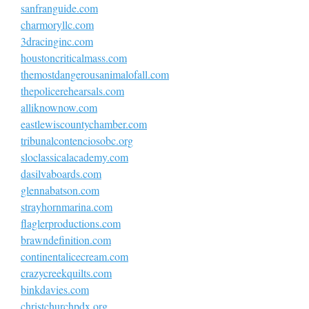
sanfranguide.com
charmoryllc.com
3dracinginc.com
houstoncriticalmass.com
themostdangerousanimalofall.com
thepolicerehearsals.com
alliknownow.com
eastlewiscountychamber.com
tribunalcontenciosobc.org
sloclassicalacademy.com
dasilvaboards.com
glennabatson.com
strayhornmarina.com
flaglerproductions.com
brawndefinition.com
continentalicecream.com
crazycreekquilts.com
binkdavies.com
christchurchpdx.org