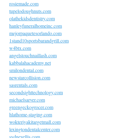
rosiemade.com
tupelodoughnuts.com
olathekidsdentistry.com
hanleyfuneralhomeinc.com
mejorpaquetesorlando.com
1stand10sportsbarandgrill.com
w4btx.com
angelstouchnaillash.com
kabbalahacademy.net
smilondental.com
newstarcollision.com
sasrentals.com
secondsighttechnology.com
michaelsarver.com
greengeckogrocer.com
hlathome-staging.com
wokteriyakitargetmall.com
lexingtondentalcenter.com
sydneyellis.com