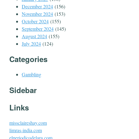
December 2024
(156)
November 2024
(153)
October 2024
(155)
September 2024
(145)
August 2024
(155)
July 2024
(124)
Categories
Gambling
Sidebar
Links
missclaireshay.com
limras-india.com
elperiodicodelara.com