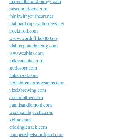
imperialbarandlounge.com
raisedoutdoors.com
thinkwithyourheart.net
utahbankruptcyattorneys.net
irocknroll.com
www.wordoflife2000.org
idahosquaredancing.com
tawawcabins.com
folksemantic.com
sardosbar.com
italianvolt.com
berkshirealarmssystems.com
vizslabrewing.com
dralanbittner.com
yannisandlemoni.com
weedpatchgazette.com
kblinc.com
eriesingletrack.com
pamperedpetsnorthport.com